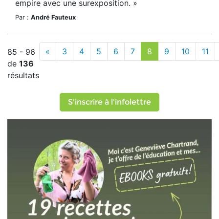
empire avec une surexposition. »
Par :
André Fauteux
«
3
4
5
6
7
8
9
10
11
85 - 96
de
136
résultats
S'inscrire à l'infolettre