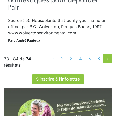
domestiques pour dépolluer
l'air
Source : 50 Houseplants that purify your home or
office, par B.C. Wolverton, Penguin Books, 1997.
www.wolvertonenvironmental.com
Par :
André Fauteux
«
2
3
4
5
6
7
73 - 84 de
74
résultats
S'inscrire à l'infolettre