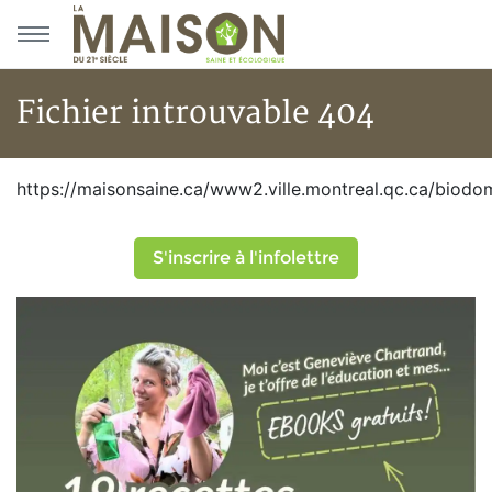
Aller au menu principal
Aller au contenu principal
Fichier introuvable 404
Fichier introuvable 404
https://maisonsaine.ca/www2.ville.montreal.qc.ca/biodo
S'inscrire à l'infolettre