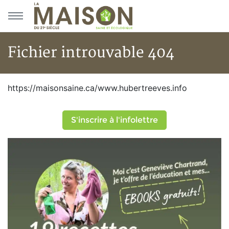
Aller au menu principal
Aller au contenu principal
Fichier introuvable 404
Fichier introuvable 404
https://maisonsaine.ca/www.hubertreeves.info
S'inscrire à l'infolettre