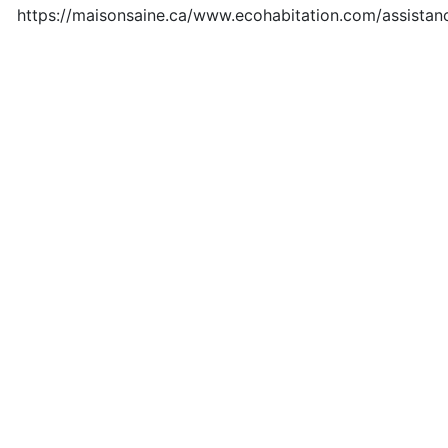
Fichier introuvable 404
https://maisonsaine.ca/www.ecohabitation.com/assistan