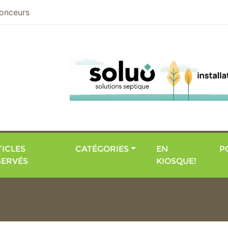
nier
onceurs
ICLES
CATÉGORIES
EN
P
SERVÉS
KIOSQUE!