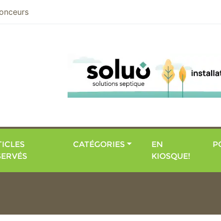
nier
onceurs
ICLES
CATÉGORIES
EN
P
SERVÉS
KIOSQUE!