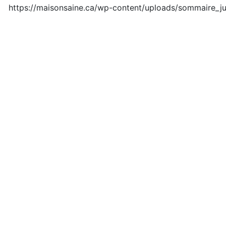
Fichier introuvable 404
https://maisonsaine.ca/wp-content/uploads/sommaire_ju