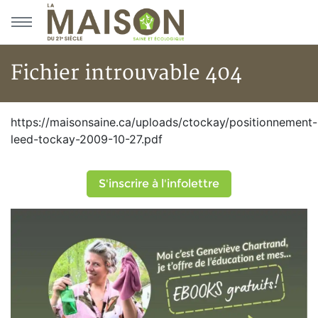
Aller au menu principal
Aller au contenu principal
Fichier introuvable 404
Fichier introuvable 404
https://maisonsaine.ca/uploads/ctockay/positionnement-
leed-tockay-2009-10-27.pdf
S'inscrire à l'infolettre