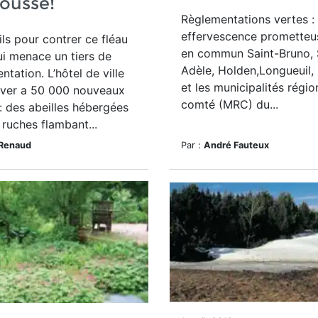
cousse!
Règlementations vertes :
effervescence prometteu
ls pour contrer ce fléau
en commun Saint-Bruno, 
i menace un tiers de
Adèle, Holden,Longueuil,
ntation. L’hôtel de ville
et les municipalités régio
ver a 50 000 nouveaux
comté (MRC) du...
 : des abeilles hébergées
ruches flambant...
 Renaud
Par :
André Fauteux