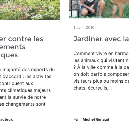
1 avril, 2010
er contre les
Jardiner avec l
ements
Comment vivre en harmo
iques
les animaux qui visitent n
? À la ville comme à la 
e majorité des experts du
on doit parfois compose
 d’accord : les activités
visiteurs plus ou moins d
contribuent aux
chats, écureuils,...
ts climatiques majeurs
nt la survie de notre
Ces changements sont
Fauteux
Par :
Michel Renaud