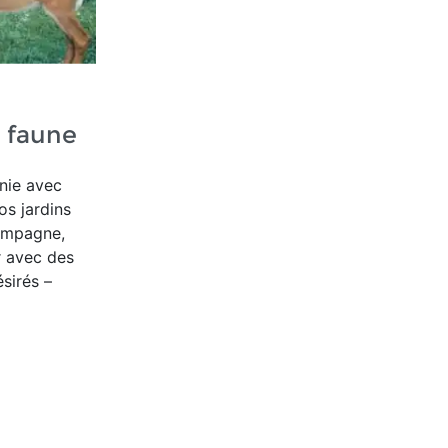
a faune
nie avec
os jardins
campagne,
r avec des
ésirés –