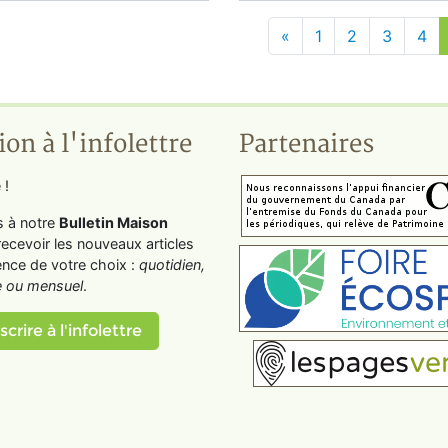
«
1
2
3
4
ion à l'infolettre
Partenaires
 !
s à notre
Bulletin Maison
recevoir les nouveaux articles
ence de votre choix :
quotidien,
 ou mensuel
.
scrire à l'infolettre