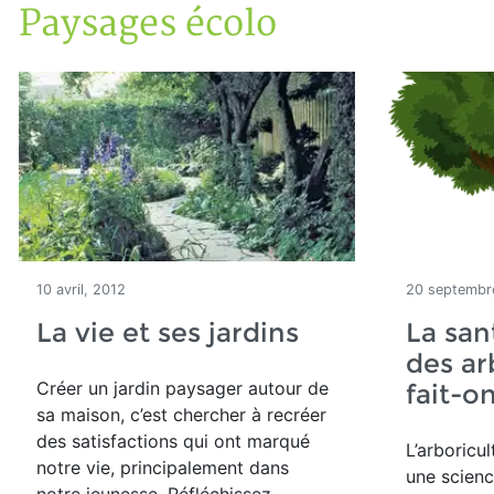
Paysages écolo
Accueil
Articles
Paysages écolo
10 avril, 2012
20 septembr
La vie et ses jardins
La san
des ar
Créer un jardin paysager autour de
fait-on
sa maison, c’est chercher à recréer
des satisfactions qui ont marqué
L’arboricul
notre vie, principalement dans
une scienc