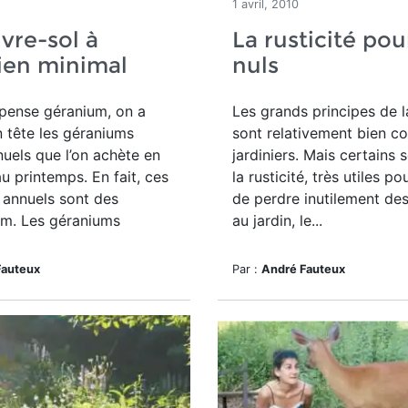
1 avril, 2010
vre-sol à
La rusticité pou
ien minimal
nuls
pense géranium, on a
Les grands principes de la
 tête les géraniums
sont relativement bien c
uels que l’on achète en
jardiniers. Mais certains 
au printemps. En fait, ces
la rusticité, très utiles po
 annuels sont des
de perdre inutilement des
um. Les géraniums
au jardin, le...
Fauteux
Par :
André Fauteux