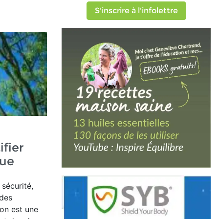
S'inscrire à l'infolettre
fier
que
sécurité,
 des
ion est une