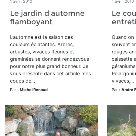
1 avril, 2010
1 avril, 2010
Le jardin d'automne
Le cou
flamboyant
entret
L’automne est la saison des
Quand on 
couleurs éclatantes. Arbres,
souvent en
arbustes, vivaces fleuries et
rouges ann
graminées se donnent rendezvous
caissette 
pour notre plus grand bonheur. Je
géraniums
vous présente dans cet article mes
Pelargoni
coups de...
vivaces,...
Par :
Michel Renaud
Par :
André 