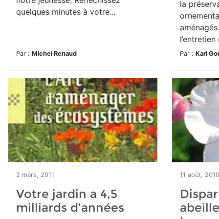
notre jeunesse. Réfléchissez
la préserv
quelques minutes à votre...
ornementa
aménagés. 
l’entretien
Par :
Michel Renaud
Par :
Karl Go
2 mars, 2011
11 août, 201
Votre jardin a 4,5
Dispar
milliards d'années
abeille