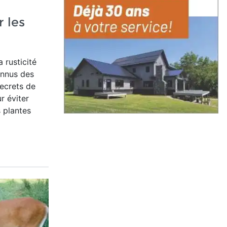
r les
 rusticité
onnus des
secrets de
ur éviter
 plantes