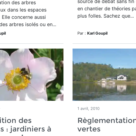
source de débat sans fin
ation des arbres
en chantier de théories pa
ux dans les espaces
plus folles. Sachez que...
Elle concerne aussi
 des arbres isolés ou en...
upil
Par :
Karl Goupil
0
1 avril, 2010
ition des
Règlementatio
s : jardiniers à
vertes