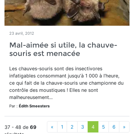
23 avril, 2012
Mal-aimée si utile, la chauve-
souris est menacée
Les chauves-souris sont des insectivores
infatigables consommant jusqu'à 1 000 à l’heure,
ce qui fait de la chauve-souris une championne du
contrôle des moustiques ! Elles ne sont
malheureusement...
Par :
Édith Smeesters
«
1
2
3
4
5
6
»
37 - 48 de
69