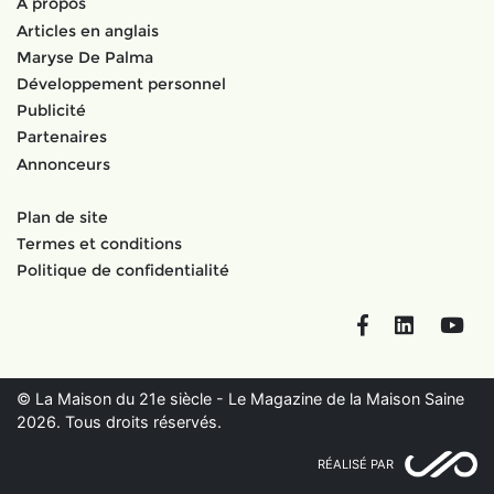
À propos
Articles en anglais
Maryse De Palma
Développement personnel
Publicité
Partenaires
Annonceurs
Plan de site
Termes et conditions
Politique de confidentialité
Facebook
LinkedIn
You
© La Maison du 21e siècle - Le Magazine de la Maison Saine
2026. Tous droits réservés.
RÉALISÉ PAR