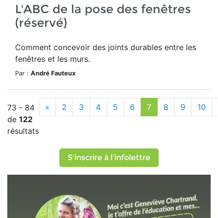
L'ABC de la pose des fenêtres
(réservé)
Comment concevoir des joints durables entre les
fenêtres et les murs.
Par :
André Fauteux
«
2
3
4
5
6
7
8
9
10
73 - 84
de
122
résultats
S'inscrire à l'infolettre