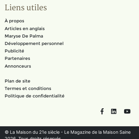
Liens utiles
À propos
Articles en anglais
Maryse De Palma
Développement personnel
Publicité
Partenaires
Annonceurs
Plan de site
Termes et conditions
Politique de confidentialité
Facebook
LinkedIn
You
© La Maison du 21e siècle - Le Magazine de la Maison Saine
2026. Tous droits réservés.