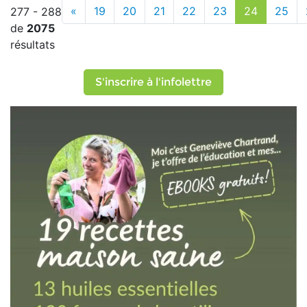
«
19
20
21
22
23
24
25
277 - 288
de
2075
résultats
S'inscrire à l'infolettre