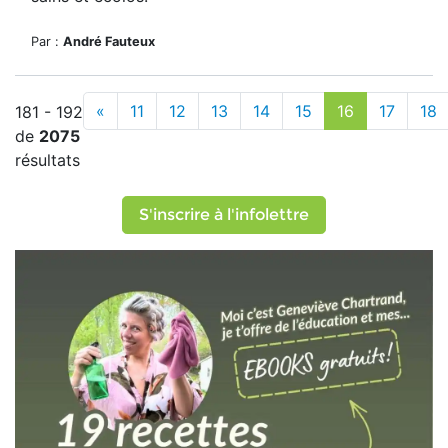
Par :
André Fauteux
«
11
12
13
14
15
16
17
18
181 - 192
de
2075
résultats
S'inscrire à l'infolettre