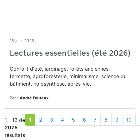
15 juin, 2026
Lectures essentielles (été 2026)
Confort d'été, jardinage, forêts anciennes,
fermette, agroforesterie, minimalisme, science du
bâtiment, holosynthèse, après-vie.
Par :
André Fauteux
1
2
3
4
5
6
7
8
9
10
1 - 12 de
2075
résultats