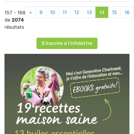
«
9
10
11
12
13
14
15
16
157 - 168
de
2074
résultats
S'inscrire à l'infolettre