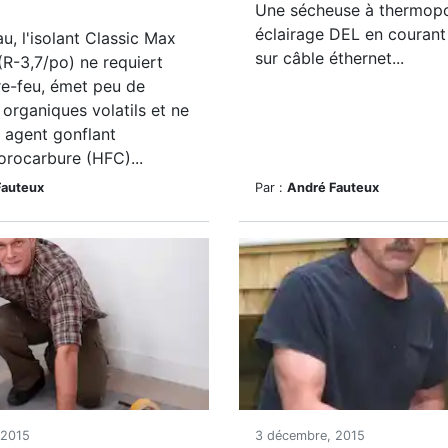
Une sécheuse à thermop
éclairage DEL en courant
au, l'isolant Classic Max
sur câble éthernet...
(R-3,7/po) ne requiert
re-feu, émet peu de
rganiques volatils et ne
i agent gonflant
orocarbure (HFC)...
Fauteux
Par :
André Fauteux
 2015
3 décembre, 2015