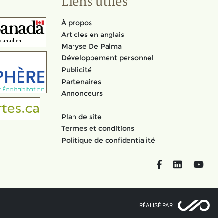
Liens utiles
À propos
Articles en anglais
Maryse De Palma
Développement personnel
Publicité
Partenaires
Annonceurs
Plan de site
Termes et conditions
Politique de confidentialité
Facebook
LinkedIn
You
RÉALISÉ PAR