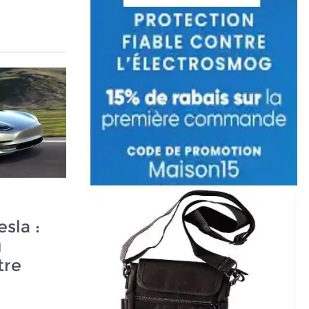
sla :
u
tre