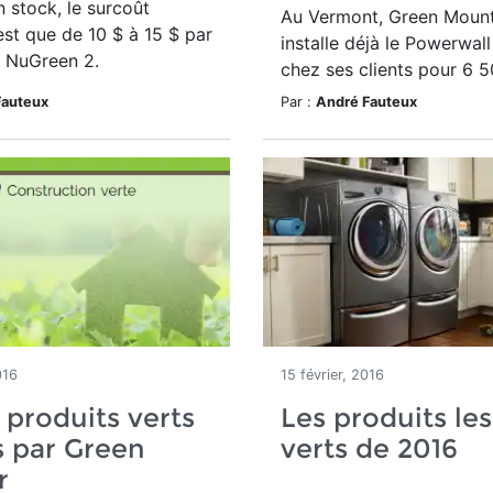
n stock, le surcoût
Au Vermont, Green Moun
est que de 10 $ à 15 $ par
installe déjà le Powerwal
n NuGreen 2.
chez ses clients pour 6 5
Fauteux
Par :
André Fauteux
016
15 février, 2016
 produits verts
Les produits les
 par Green
verts de 2016
r