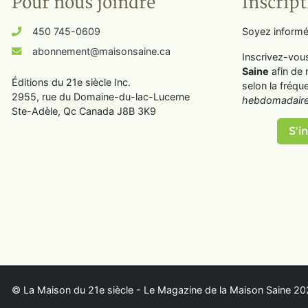
Pour nous joindre
Inscript
450 745-0609
Soyez informé
abonnement@maisonsaine.ca
Inscrivez-vou
Saine
afin de 
Éditions du 21e siècle Inc.
selon la fréqu
2955, rue du Domaine-du-lac-Lucerne
hebdomadaire
Ste-Adèle, Qc Canada J8B 3K9
S'in
© La Maison du 21e siècle - Le Magazine de la Maison Saine 202