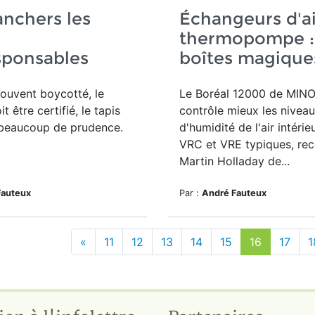
anchers les
Échangeurs d'ai
thermopompe :
sponsables
boîtes magique
souvent boycotté, le
Le Boréal 12000 de MIN
it être certifié, le tapis
contrôle mieux les nivea
 beaucoup de prudence.
d'humidité de l'air intérie
VRC et VRE typiques, rec
Martin Holladay de...
Fauteux
Par :
André Fauteux
«
11
12
13
14
15
16
17
1