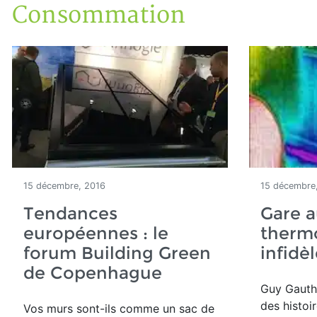
Consommation
Accueil
Articles
Consommation
15 décembre, 2016
15 décembre
Tendances
Gare 
européennes : le
therm
forum Building Green
infidèl
de Copenhague
Guy Gauthi
des histoi
Vos murs sont-ils comme un sac de