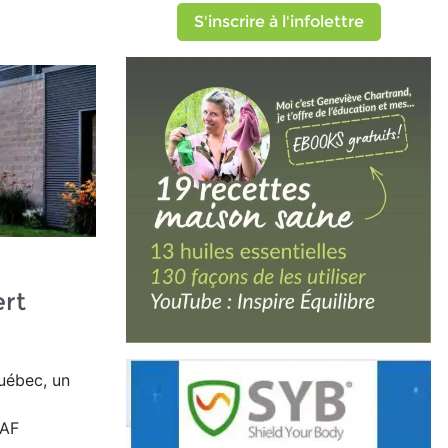
S'inscrire à l'infolettre
rt
uébec, un
 AF