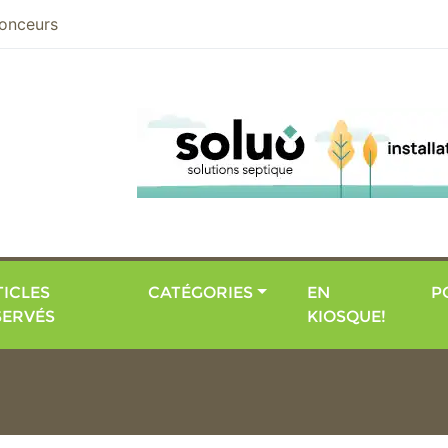
nier
onceurs
ICLES
CATÉGORIES
EN
P
SERVÉS
KIOSQUE!