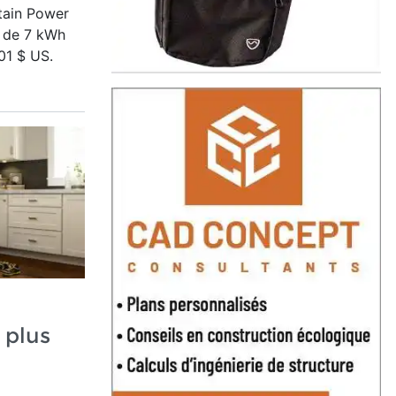
tain Power
l de 7 kWh
01 $ US.
 plus