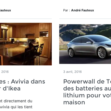
Fauteux
Par :
André Fauteux
, 2016
3 avril, 2016
es : Avivia dans
Powerwall de Te
r d'Ikea
des batteries a
lithium pour vo
nt directement du
maison
vivia qui les tient