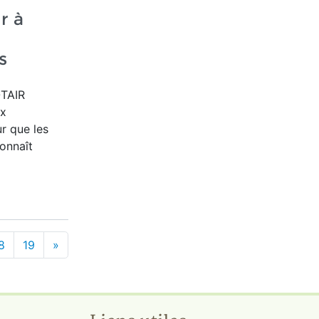
r à
s
OTAIR
ux
ur que les
onnaît
8
19
»