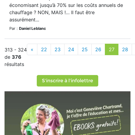
économisant jusqu’à 70% sur les coûts annuels de
chauffage ? NON, MAIS !… Il faut être
assurément...
Par :
Daniel Leblanc
«
22
23
24
25
26
27
28
313 - 324
de
376
résultats
S'inscrire à l'infolettre