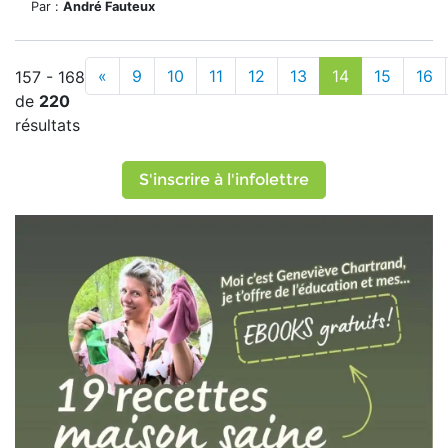
Par :
André Fauteux
«
9
10
11
12
13
14
15
16
157 - 168
de
220
résultats
S'inscrire à l'infolettre