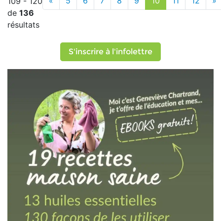
«
5
6
7
8
9
10
11
12
»
109 - 120
de
136
résultats
S'inscrire à l'infolettre