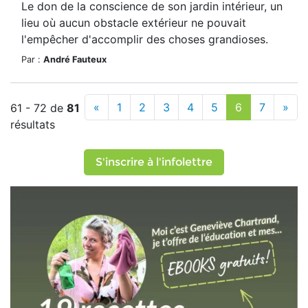
Le don de la conscience de son jardin intérieur, un
lieu où aucun obstacle extérieur ne pouvait
l'empêcher d'accomplir des choses grandioses.
Par :
André Fauteux
«
1
2
3
4
5
6
7
»
61 - 72 de
81
résultats
S'inscrire à l'infolettre