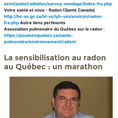
semt/pubs/radiation/survey-sondage/index-fra.php
Votre santé et vous - Radon (Santé Canada)
http://hc-sc.gc.ca/hl-vs/iyh-vsv/environ/radon-
fra.php
Autre liens pertinents
Association pulmonaire du Québec sur le radon :
https://poumonquebec.ca/sante-
pulmonaire/environnement/radon/
La sensibilisation au radon
au Québec : un marathon