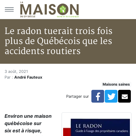
Aller au menu principal
Aller au contenu principal
Le radon tuerait trois fois
plus de Québécois que les
accidents routiers
Le radon tuerait trois fois plus
Accueil
3 août, 2021
Par :
André Fauteux
Articles
Maisons saines
Le radon tuerait trois fois plus de Québécois que les 
Facebook
Twitte
Co
Partager sur
Environ une maison
québécoise sur
six est à risque,