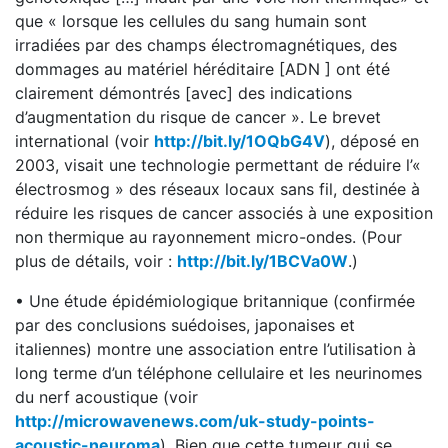
que « lorsque les cellules du sang humain sont
irradiées par des champs électromagnétiques, des
dommages au matériel héréditaire [ADN ] ont été
clairement démontrés [avec] des indications
d’augmentation du risque de cancer ». Le brevet
international (voir
http://bit.ly/1OQbG4V
), déposé en
2003, visait une technologie permettant de réduire l’«
électrosmog » des réseaux locaux sans fil, destinée à
réduire les risques de cancer associés à une exposition
non thermique au rayonnement micro-ondes. (Pour
plus de détails, voir :
http://bit.ly/1BCVa0W
.)
• Une étude épidémiologique britannique (confirmée
par des conclusions suédoises, japonaises et
italiennes) montre une association entre l’utilisation à
long terme d’un téléphone cellulaire et les neurinomes
du nerf acoustique (voir
http://microwavenews.com/uk-study-points-
acoustic-neuroma
). Bien que cette tumeur qui se