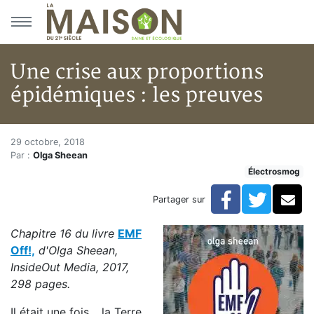
Aller au menu principal
Aller au contenu principal
Une crise aux proportions
épidémiques : les preuves
Une crise aux proportions épid
Accueil
29 octobre, 2018
Par :
Olga Sheean
Articles
Électrosmog
Une crise aux proportions épidémiques : les preuves
Facebook
Twitte
Co
Partager sur
Chapitre 16 du livre
EMF
Off!,
d'Olga Sheean,
InsideOut Media, 2017,
298 pages.
Il était une fois… la Terre