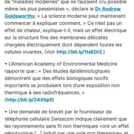
de "maladies modernes" que ne l’auraient cru possible
même les plus pessimistes », déclare le
Dr Andrew
Goldsworthy
. « La science moderne peut maintenant
commencer à expliquer comment. » Ce n’est pas un
effet de chaleur, explique-t-il, mais un effet électrique
sur la structure fine des membranes délicates
chargées électriquement dont dépendent toutes les
cellules vivantes. (Voir
http://bit.ly/1taEDi3
.)
• L’American Academy of Environmental Medicine
rapporte que : « Des études épidémiologiques
démontrent que des effets biologiques nocifs
importants se produisent lors d’une exposition non
thermique à des radiofréquences. »
(
http://bit.ly/24XtIpS
)
• Une demande de brevet par le fournisseur de
téléphonie cellulaire Swisscom indique clairement que
les rayonnements sans fil non thermiques «ont un effet
génotoxique […] induit par une voie non thermique» et