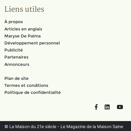
Liens utiles
À propos
Articles en anglais
Maryse De Palma
Développement personnel
Publicité
Partenaires
Annonceurs
Plan de site
Termes et conditions
Politique de confidentialité
Facebook
LinkedIn
You
© La Maison du 21e siècle - Le Magazine de la Maison Saine