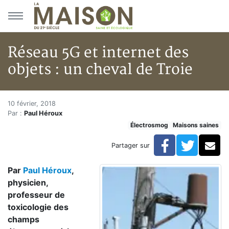
Aller au menu principal
Aller au contenu principal
Réseau 5G et internet des
objets : un cheval de Troie
Réseau 5G et internet des objet
Accueil
10 février, 2018
Par :
Paul Héroux
Articles
Électrosmog
Maisons saines
Réseau 5G et internet des objets : un cheval de Troie
Facebook
Twitte
Co
Partager sur
Par
Paul Héroux
,
physicien,
professeur de
toxicologie des
champs