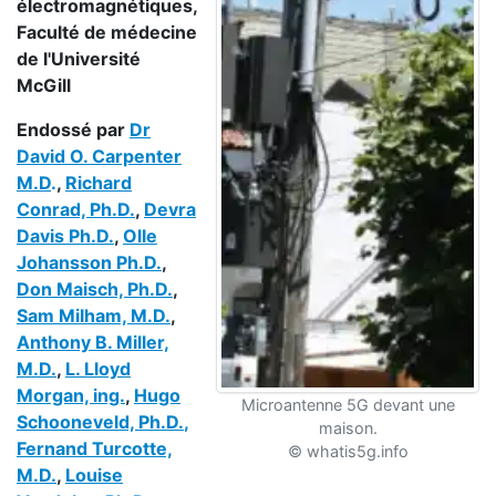
électromagnétiques,
Faculté de médecine
de l'Université
McGill
Endossé par
Dr
David O. Carpenter
M.D
.
,
Richard
Conrad, Ph.D.
,
Devra
Davis Ph.D.
,
Olle
Johansson Ph.D.
,
Don Maisch, Ph.D.
,
Sam Milham, M.D.
,
Anthony B. Miller,
M.D.
,
L. Lloyd
Morgan, ing.
,
Hugo
Microantenne 5G devant une
Schooneveld, Ph.D.
,
maison.
Fernand Turcotte,
© whatis5g.info
M.D.
,
Louise