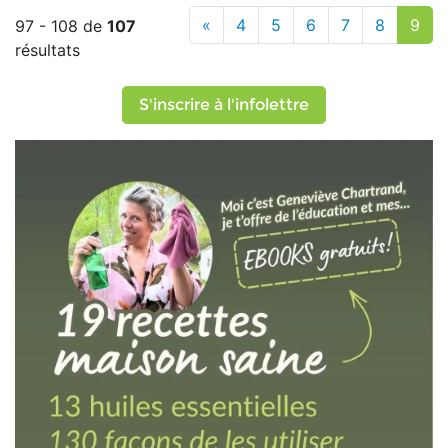
«
4
5
6
7
8
9
97 - 108 de
107
résultats
S'inscrire à l'infolettre