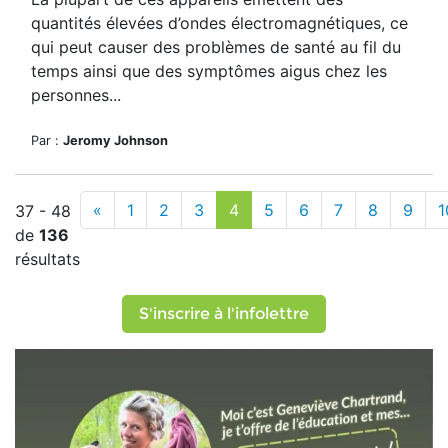
quantités élevées d’ondes électromagnétiques, ce
qui peut causer des problèmes de santé au fil du
temps ainsi que des symptômes aigus chez les
personnes...
Par :
Jeromy Johnson
«
1
2
3
4
5
6
7
8
9
1
37 - 48
de
136
résultats
S'inscrire à l'infolettre