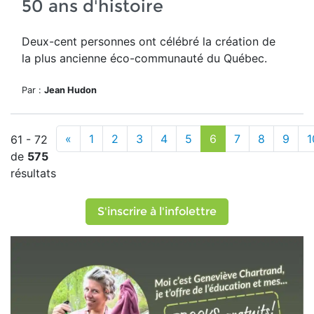
50 ans d'histoire
Deux-cent personnes ont célébré la création de
la plus ancienne éco-communauté du Québec.
Par :
Jean Hudon
«
1
2
3
4
5
6
7
8
9
1
61 - 72
de
575
résultats
S'inscrire à l'infolettre