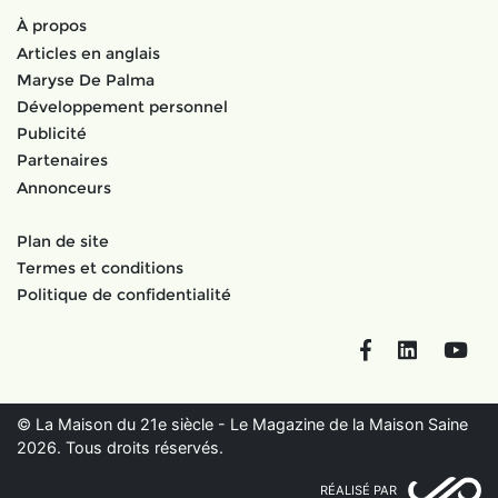
À propos
Articles en anglais
Maryse De Palma
Développement personnel
Publicité
Partenaires
Annonceurs
Plan de site
Termes et conditions
Politique de confidentialité
Facebook
LinkedIn
You
© La Maison du 21e siècle - Le Magazine de la Maison Saine
2026. Tous droits réservés.
RÉALISÉ PAR