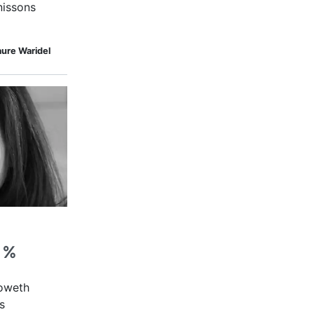
nissons
ure Waridel
 %
noweth
s