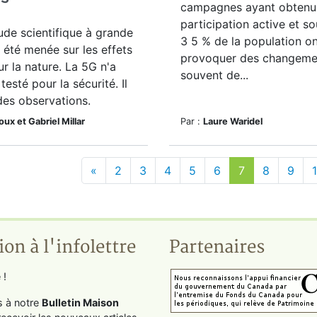
campagnes ayant obtenu
participation active et s
de scientifique à grande
3 5 % de la population on
a été menée sur les effets
provoquer des changeme
ur la nature. La 5G n'a
souvent de...
testé pour la sécurité. Il
des observations.
ux et Gabriel Millar
Par :
Laure Waridel
«
2
3
4
5
6
7
8
9
ion à l'infolettre
Partenaires
 !
s à notre
Bulletin Maison