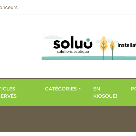
nier
onceurs
ICLES
CATÉGORIES
EN
P
SERVÉS
KIOSQUE!