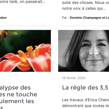
otre tank, on passerait...
suite des choses. Nous u
notre voix à celles qui...
udon
Par :
Dominic Champagne et La
18 février, 2020
alypse des
La règle des 3,5
es ne touche
Les travaux d’Erica Che
ulement les
démontrent que toutes le
es