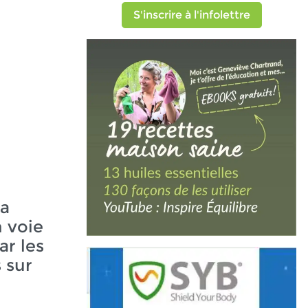
S'inscrire à l'infolettre
la
n voie
ar les
s sur