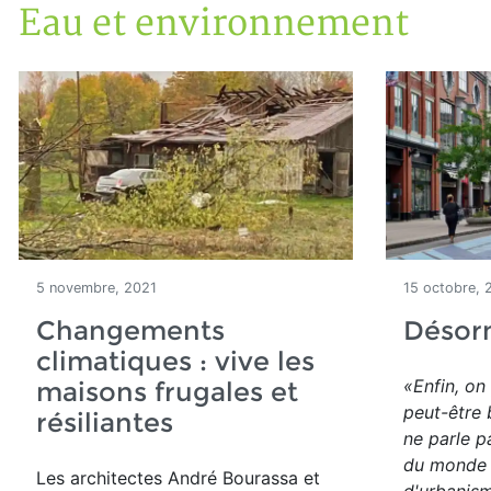
Eau et environnement
Accueil
Articles
Eau et environnement
Eau et environnement
5 novembre, 2021
15 octobre, 
Changements
Désor
climatiques : vive les
«Enfin, on
maisons frugales et
peut-être 
résiliantes
ne parle p
du monde 
Les architectes
André Bourassa et