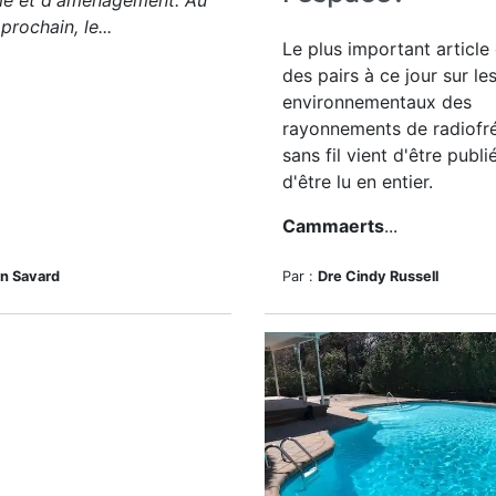
me et d'aménagement. Au
rochain, le...
Le plus important article
des pairs à ce jour sur les
environnementaux des
rayonnements de radiofr
sans fil vient d'être publi
d'être lu en entier.
Cammaerts
...
an Savard
Par :
Dre Cindy Russell