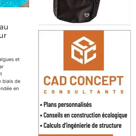
eau
ur
algues et
ar
t
e biais de
fondée en