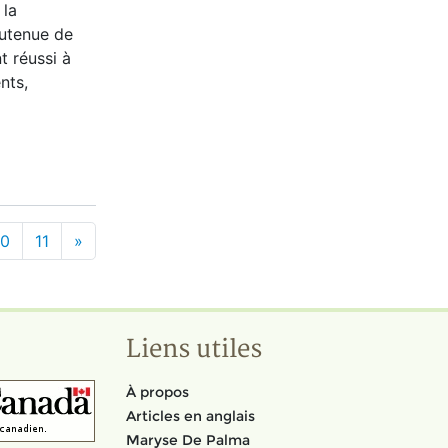
 la
outenue de
t réussi à
nts,
10
11
»
Liens utiles
À propos
Articles en anglais
Maryse De Palma