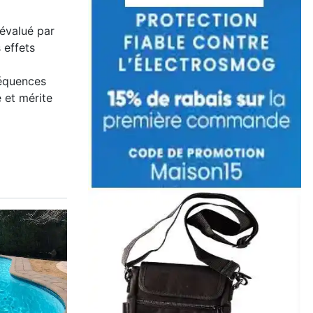
 évalué par
 effets
équences
é et mérite