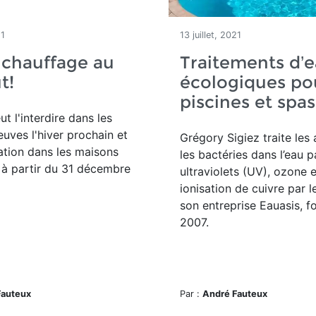
21
13 juillet, 2021
e chauffage au
Traitements d’
t!
écologiques po
piscines et spas
t l'interdire dans les
uves l'hiver prochain et
Grégory Sigiez traite les 
lation dans les maisons
les bactéries dans l’eau p
 à partir du 31 décembre
ultraviolets (UV), ozone e
ionisation de cuivre par l
son entreprise Eauasis, 
2007.
Fauteux
Par :
André Fauteux