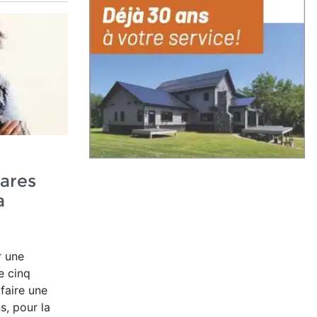
ares
a
r une
e cinq
faire une
s, pour la