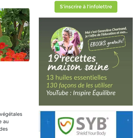
S'inscrire à l'infolettre
 végétales
e au
 des