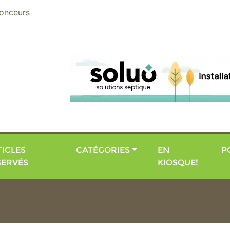
nier
onceurs
ICLES
CATÉGORIES
EN
P
SERVÉS
KIOSQUE!