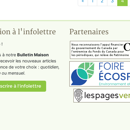
«
1
2
3
4
ion à l'infolettre
Partenaires
 !
s à notre
Bulletin Maison
recevoir les nouveaux articles
ence de votre choix :
quotidien,
 ou mensuel
.
scrire à l'infolettre