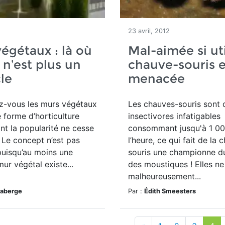
23 avril, 2012
égétaux : là où
Mal-aimée si uti
 n’est plus un
chauve-souris e
le
menacée
z-vous les murs végétaux
Les chauves-souris sont 
e forme d’horticulture
insectivores infatigables
nt la popularité ne cesse
consommant jusqu'à 1 00
. Le concept n’est pas
l’heure, ce qui fait de la 
puisqu’au moins une
souris une championne d
ur végétal existe...
des moustiques ! Elles ne
malheureusement...
Laberge
Par :
Édith Smeesters