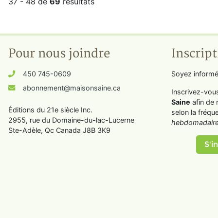
37 - 48 de
69
résultats
Pour nous joindre
Inscript
450 745-0609
Soyez informé
abonnement@maisonsaine.ca
Inscrivez-vou
Saine
afin de 
Éditions du 21e siècle Inc.
selon la fréqu
2955, rue du Domaine-du-lac-Lucerne
hebdomadaire
Ste-Adèle, Qc Canada J8B 3K9
S'in