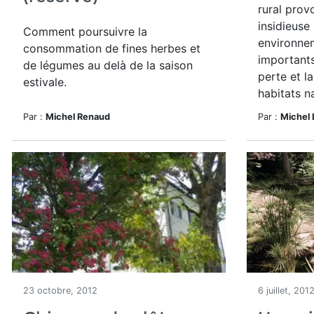
rural pro
insidieuse
Comment poursuivre la
environne
consommation de fines herbes et
importants
de légumes au delà de la saison
perte et l
estivale.
habitats na
Par :
Michel Renaud
Par :
Michel
23 octobre, 2012
6 juillet, 201