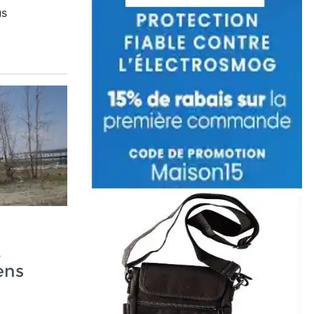
us
t
ens