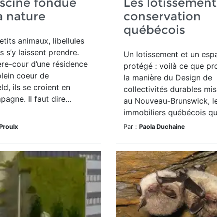
scine fondue
Les lotissement
a nature
conservation
québécois
tits animaux, libellules
s s’y laissent prendre.
Un lotissement et un esp
ière-cour d’une résidence
protégé : voilà ce que pr
plein coeur de
la manière du Design de
d, ils se croient en
collectivités durables mi
agne. Il faut dire...
au Nouveau-Brunswick, le
immobiliers québécois qu
Proulx
Par :
Paola Duchaine