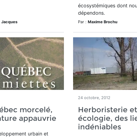
écosystémiques dont no
dépendons.
e Jacques
Par :
Maxime Brochu
24 octobre, 2012
ébec morcelé,
Herboristerie e
ture appauvrie
écologie, des li
indéniables
eloppement urbain et