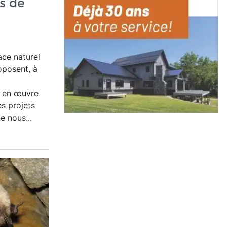
s de
ace naturel
oposent, à
s en œuvre
s projets
e nous...