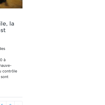
le, la
st
des
0 à
chauve-
u contrôle
 sont