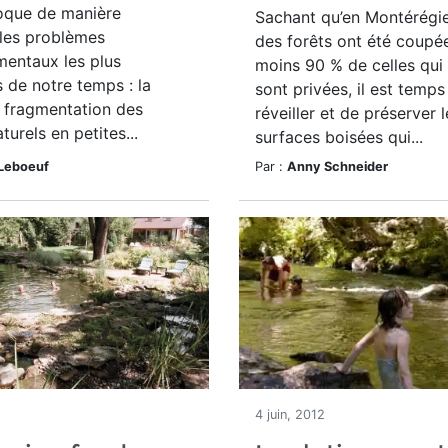
voque de manière
Sachant qu’en Montérégi
 les problèmes
des forêts ont été coupée
mentaux les plus
moins 90 % de celles qui 
 de notre temps : la
sont privées, il est temps
a fragmentation des
réveiller et de préserver l
turels en petites...
surfaces boisées qui...
 Leboeuf
Par :
Anny Schneider
2
4 juin, 2012