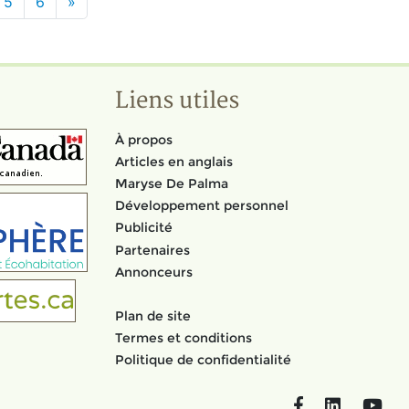
5
6
»
Liens utiles
À propos
Articles en anglais
Maryse De Palma
Développement personnel
Publicité
Partenaires
Annonceurs
Plan de site
Termes et conditions
Politique de confidentialité
Facebook
LinkedIn
You