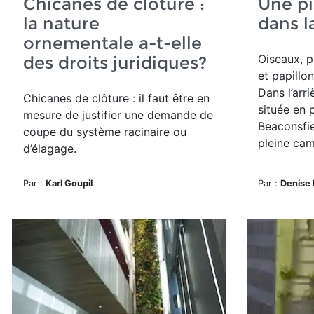
Chicanes de clôture :
Une pi
la nature
dans l
ornementale a-t-elle
Oiseaux, pe
des droits juridiques?
et papillon
Dans l’arr
Chicanes de clôture : il faut être en
située en 
mesure de justifier une demande de
Beaconsfiel
coupe du système racinaire ou
pleine camp
d’élagage.
Par :
Karl Goupil
Par :
Denise 