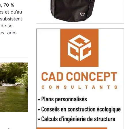
e, 70 %
s et qu’au
subsistent
 de se
es rares