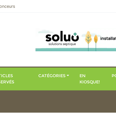
nier
onceurs
ICLES
CATÉGORIES
EN
P
SERVÉS
KIOSQUE!