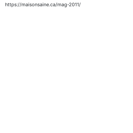
Fichier introuvable 404
https://maisonsaine.ca/mag-2011/