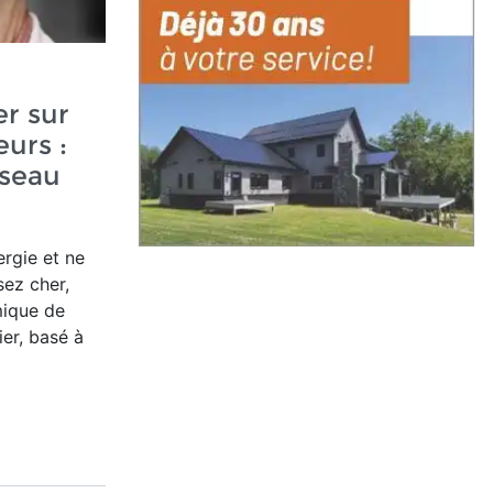
r sur
urs :
seau
ergie et ne
sez cher,
mique de
ier
, basé à