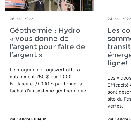
26 mai, 2023
24 mai, 202
Géothermie : Hydro
Les co
« vous donne de
sommet
l’argent pour faire de
transi
l’argent »
énergé
ligne!
Le programme LogisVert offrira
notamment 750 $ par 1 000
Les vidéo
BTU/heure (9 000 $ par tonne) à
Efficacité
l’achat d’un système géothermique.
sont désor
site du Fe
vertes.
Par :
André Fauteux
Par :
André 