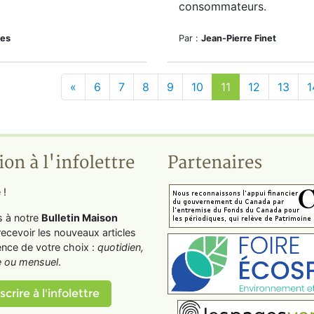
consommateurs.
kes
Par :
Jean-Pierre Finet
«
6
7
8
9
10
11
12
13
1
ion à l'infolettre
Partenaires
 !
s à notre
Bulletin Maison
recevoir les nouveaux articles
ence de votre choix :
quotidien,
 ou mensuel
.
scrire à l'infolettre