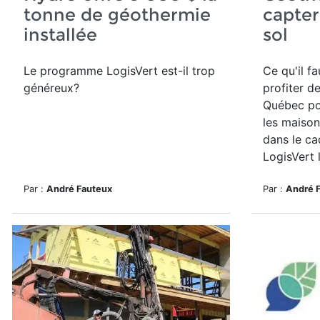
tonne de géothermie
capter
installée
sol
Le programme
LogisVert
est-il trop
Ce qu'il f
généreux?
profiter d
Québec po
les maison
dans le c
LogisVert l
Par :
André Fauteux
Par :
André 