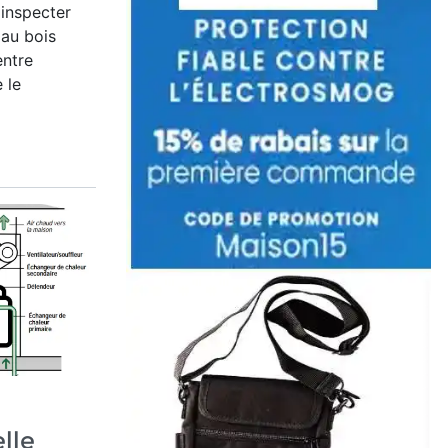
 inspecter
 au bois
entre
 le
elle