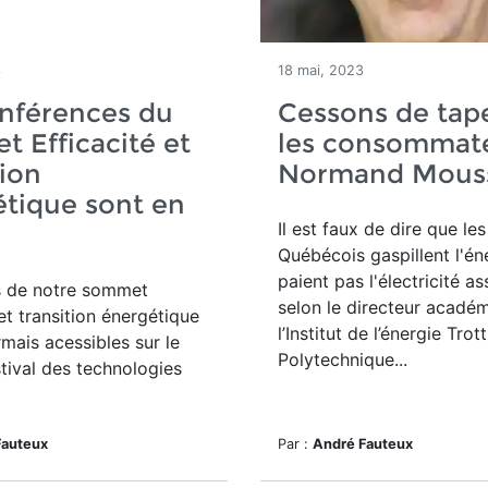
3
18 mai, 2023
nférences du
Cessons de tape
 Efficacité et
les consommate
tion
Normand Mous
tique sont en
Il est faux de dire que les
Québécois gaspillent l'én
paient pas l'électricité as
s de notre sommet
selon le
directeur acadé
 et transition énergétique
l’
Institut de l’énergie Trott
mais acessibles sur le
Polytechnique...
stival des technologies
Fauteux
Par :
André Fauteux