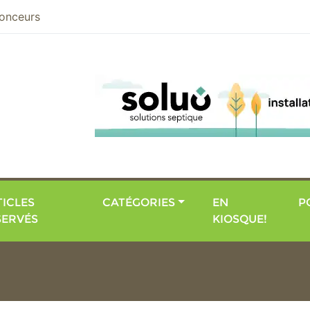
nier
onceurs
ICLES
CATÉGORIES
EN
P
SERVÉS
KIOSQUE!