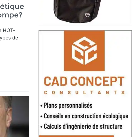
gétique
ompe?
on HOT-
types de