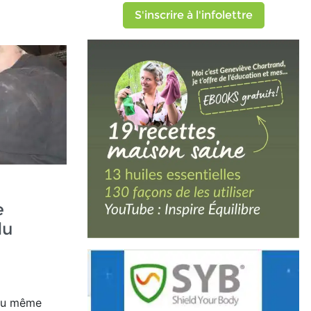
S'inscrire à l'infolettre
e
du
u même