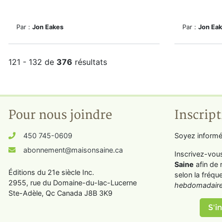
Par :
Jon Eakes
Par :
Jon Ea
121 - 132 de
376
résultats
Pour nous joindre
Inscript
450 745-0609
Soyez informé
abonnement@maisonsaine.ca
Inscrivez-vou
Saine
afin de 
Éditions du 21e siècle Inc.
selon la fréqu
2955, rue du Domaine-du-lac-Lucerne
hebdomadaire
Ste-Adèle, Qc Canada J8B 3K9
S'in