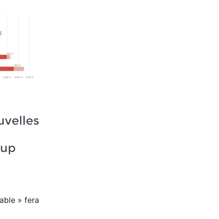
uvelles
oup
able » fera