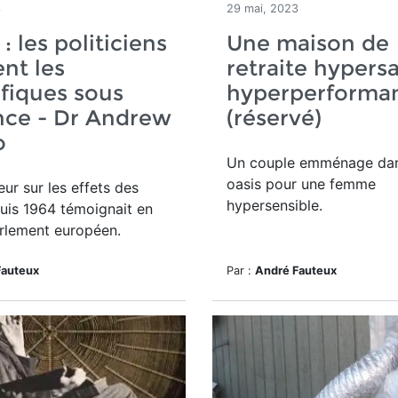
3
29 mai, 2023
: les politiciens
Une maison de
nt les
retraite hypersa
ifiques sous
hyperperforma
nce - Dr Andrew
(réservé)
o
Un couple emménage da
oasis pour une femme
ur sur les effets des
hypersensible.
uis 1964 témoignait en
arlement européen.
Fauteux
Par :
André Fauteux