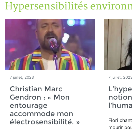
Hypersensibilités environ
Accueil
Articles
Maisons saines
Hypersensibilités environnementales
7 juillet, 2023
7 juillet, 202
Christian Marc
L’hyper
Gendron : « Mon
notion
entourage
l’huma
accommode mon
Fiori chant
électrosensibilité. »
mourir pou