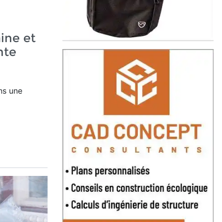
ine et
nte
ns une