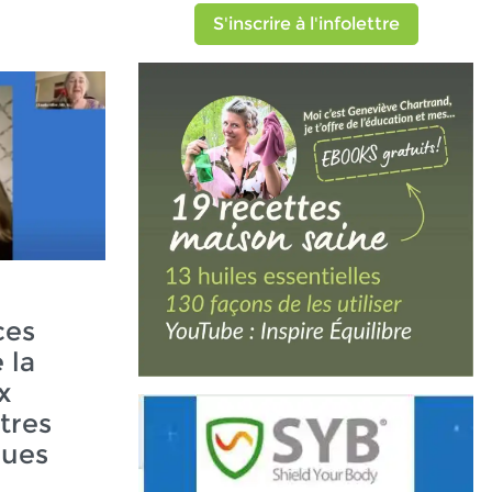
S'inscrire à l'infolettre
ces
 la
x
tres
ques