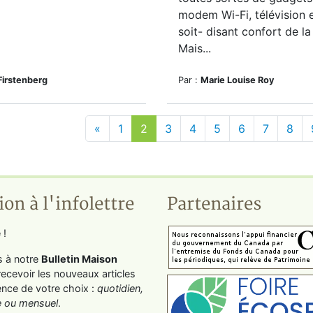
modem Wi-Fi, télévision e
soit- disant confort de l
Mais...
Firstenberg
Par :
Marie Louise Roy
«
1
2
3
4
5
6
7
8
ion à l'infolettre
Partenaires
 !
s à notre
Bulletin Maison
recevoir les nouveaux articles
ence de votre choix :
quotidien,
 ou mensuel
.