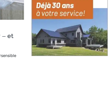
 – et
rsensible