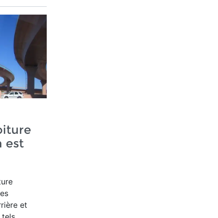
oiture
 est
ture
des
rière et
 tels