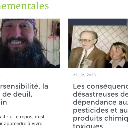
nementales
3
22 juin, 2023
sensibilité, la
Les conséquen
 de deuil,
désastreuses de
in
dépendance au
pesticides et au
ait : « Le repos, c’est
produits chimi
r apprendre à vivre.
toxiques