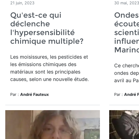
21 juin, 2023
30 mai, 202
Qu'est-ce qui
Ondes 
déclenche
écoute
l'hypersensibilité
scient
chimique multiple?
influe
Marin
Les moisissures, les pesticides et
les émissions chimiques des
Ce cherche
matériaux sont les principales
ondes dep
causes, selon une nouvelle étude.
avril au P
Par :
André Fauteux
Par :
André 