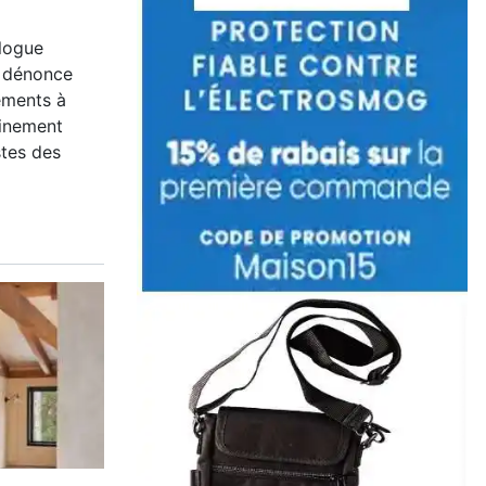
logue
r dénonce
ements à
einement
stes des