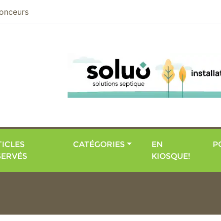
nier
onceurs
ICLES
CATÉGORIES
EN
P
SERVÉS
KIOSQUE!