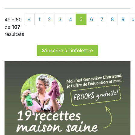
«
1
2
3
4
5
6
7
8
9
»
49 - 60
de
107
résultats
S'inscrire à l'infolettre