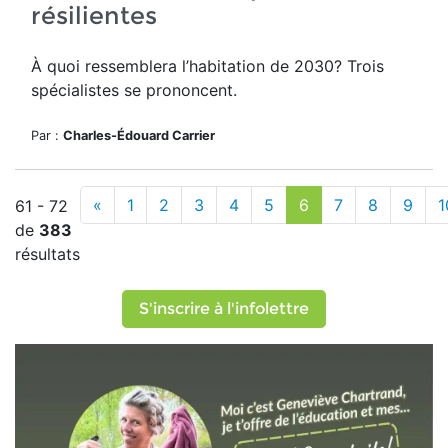
résilientes
À quoi ressemblera l’habitation de 2030? Trois
spécialistes se prononcent.
Par :
Charles-Édouard Carrier
«
1
2
3
4
5
6
7
8
9
1
61 - 72
de
383
résultats
S'inscrire à l'infolettre