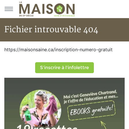
Aller au menu principal
Aller au contenu principal
Fichier introuvable 404
Fichier introuvable 404
https://maisonsaine.ca/inscription-numero-gratuit
S'inscrire à l'infolettre