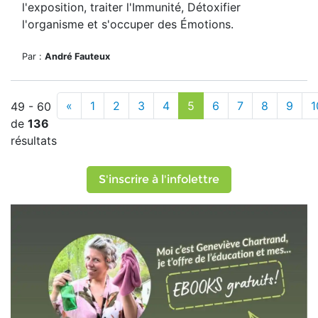
l'exposition, traiter l'Immunité, Détoxifier
l'organisme et s'occuper des Émotions.
Par :
André Fauteux
«
1
2
3
4
5
6
7
8
9
1
49 - 60
de
136
résultats
S'inscrire à l'infolettre