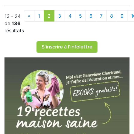
«
1
2
3
4
5
6
7
8
9
1
13 - 24
de
136
résultats
S'inscrire à l'infolettre