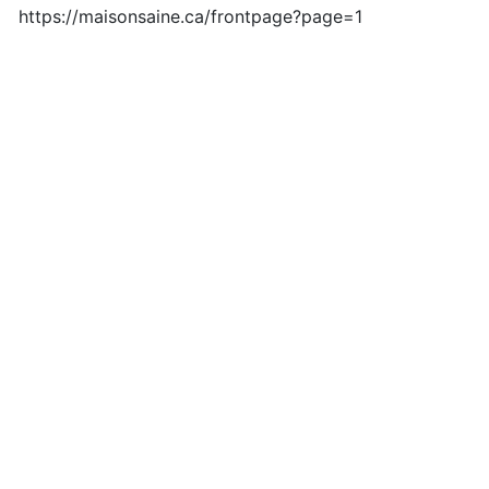
Fichier introuvable 404
https://maisonsaine.ca/frontpage?page=1