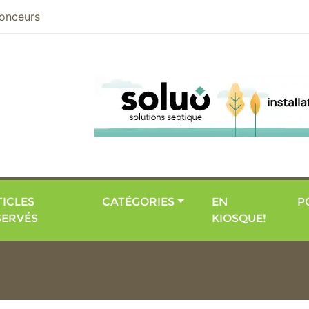
nier
onceurs
ICLES
CATÉGORIES
EN
P
SERVÉS
KIOSQUE!