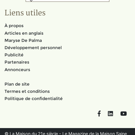
Liens utiles
À propos
Articles en anglais
Maryse De Palma
Développement personnel
Publicité
Partenaires
Annonceurs
Plan de site
Termes et conditions
Politique de confidentialité
Facebook
LinkedIn
You
© La Maison du 21e siècle - Le Magazine de la Maison Saine