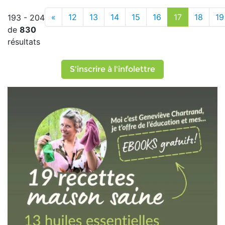
«
12
13
14
15
16
17
18
19
193 - 204
de
830
résultats
S'inscrire à l'infolettre