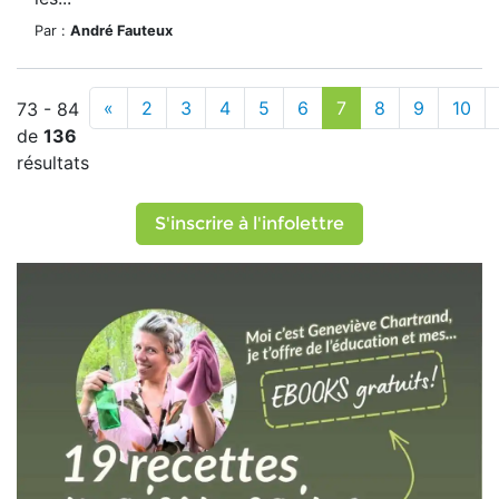
Par :
André Fauteux
«
2
3
4
5
6
7
8
9
10
73 - 84
de
136
résultats
S'inscrire à l'infolettre