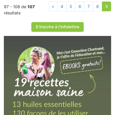
«
4
5
6
7
8
9
97 - 108 de
107
résultats
S'inscrire à l'infolettre