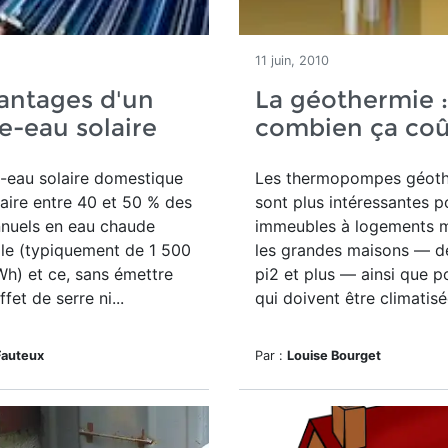
11 juin, 2010
antages d'un
La géothermie :
e-eau solaire
combien ça coû
-eau solaire domestique
Les thermopompes géot
faire entre 40 et 50 % des
sont plus intéressantes p
nnuels en eau chaude
immeubles à logements mu
lle (typiquement de 1 500
les grandes maisons — d
h) et ce, sans émettre
pi2 et plus — ainsi que p
fet de serre ni...
qui doivent être climatisée
Fauteux
Par :
Louise Bourget