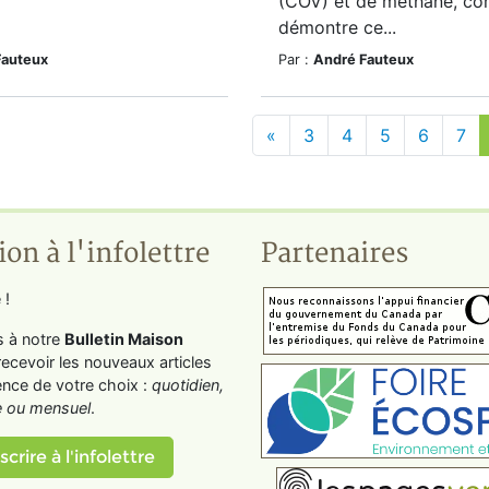
(COV) et de méthane, co
démontre ce...
Fauteux
Par :
André Fauteux
«
3
4
5
6
7
ion à l'infolettre
Partenaires
 !
s à notre
Bulletin Maison
recevoir les nouveaux articles
ence de votre choix :
quotidien,
 ou mensuel
.
scrire à l'infolettre