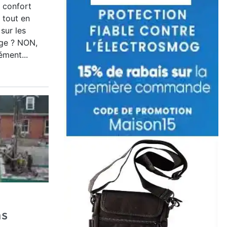
e confort
t tout en
sur les
age ? NON,
ément...
ns