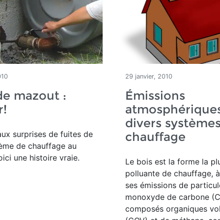
010
29 janvier, 2010
de mazout :
Émissions
r!
atmosphérique
divers système
aux surprises de fuites de
chauffage
tème de chauffage au
ici une histoire vraie.
Le bois est la forme la pl
polluante de chauffage, 
ses émissions de particul
monoxyde de carbone (C
composés organiques vol