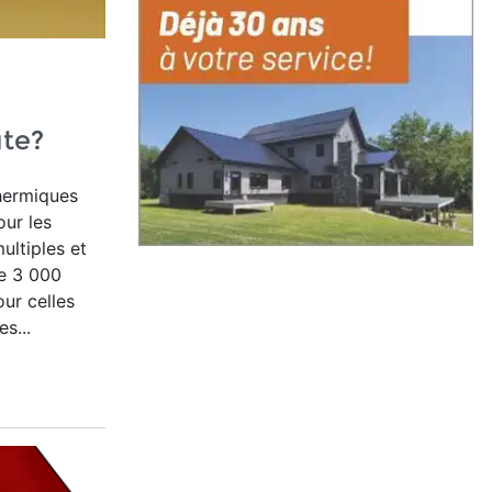
te?
hermiques
our les
ltiples et
e 3 000
our celles
s...