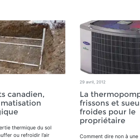
29 avril, 2012
ts canadien,
La thermopomp
imatisation
frissons et sueu
gique
froides pour le
propriétaire
inertie thermique du sol
ffer ou refroidir l’air
Comment dire non à une