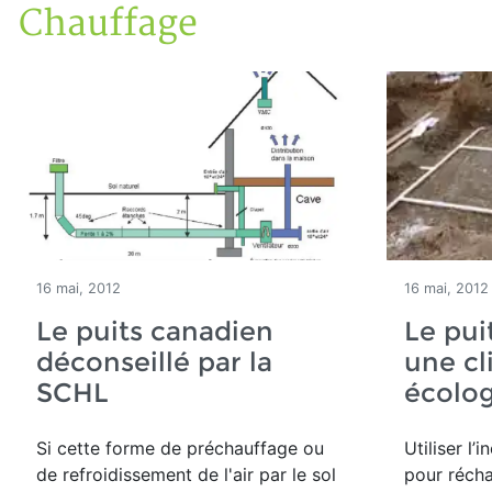
Chauffage
Accueil
En kiosque!
Énergie
Chauffage
16 mai, 2012
16 mai, 2012
Le puits canadien
Le pui
déconseillé par la
une cl
SCHL
écolo
Si cette forme de préchauffage ou
Utiliser l’
de refroidissement de l'air par le sol
pour réchau