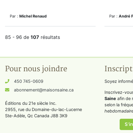
Par :
Michel Renaud
Par :
André 
85 - 96 de
107
résultats
Pour nous joindre
Inscript
450 745-0609
Soyez informé
abonnement@maisonsaine.ca
Inscrivez-vou
Saine
afin de 
Éditions du 21e siècle Inc.
selon la fréqu
2955, rue du Domaine-du-lac-Lucerne
hebdomadaire
Ste-Adèle, Qc Canada J8B 3K9
S'in