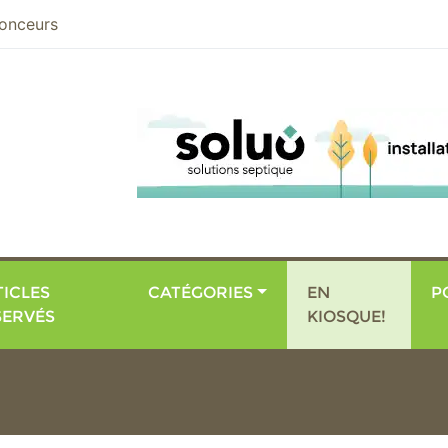
nier
onceurs
ICLES
CATÉGORIES
EN
P
SERVÉS
KIOSQUE!