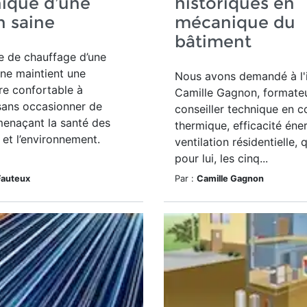
ique d’une
historiques en
 saine
mécanique du
bâtiment
e de chauffage d’une
ne maintient une
Nous avons demandé à l'
re confortable à
Camille Gagnon, formateu
r sans occasionner de
conseiller technique en c
menaçant la santé des
thermique, efficacité éne
et l’environnement.
ventilation résidentielle, 
pour lui, les cinq...
Fauteux
Par :
Camille Gagnon