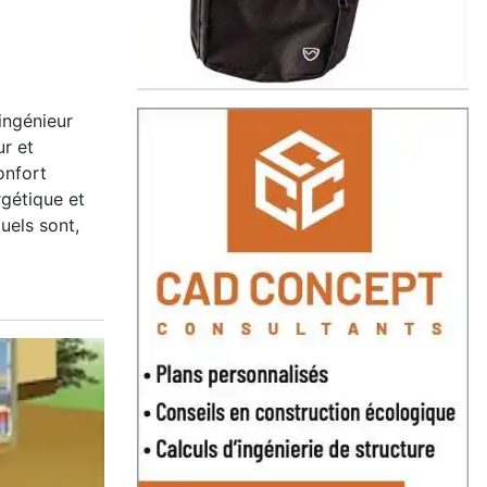
ingénieur
r et
onfort
rgétique et
quels sont,