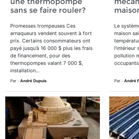
une thermopompe
mécan
sans se faire rouler?
maison
Promesses trompeuses Ces
Le systèm
arnaqueurs vendent souvent à fort
maison sai
prix. Certains consommateurs ont
températu
payé jusqu’à 16 000 $ plus les frais
l’intérieu
de financement, pour des
pollution 
thermopompes valant 7 000 $,
occupants 
installation...
Par :
André Dupuis
Par :
André 