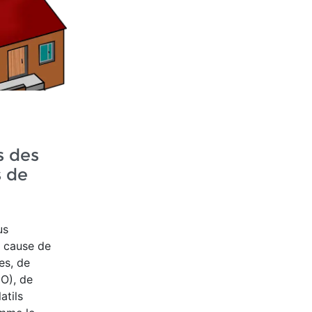
s des
s de
us
à cause de
es, de
O), de
atils