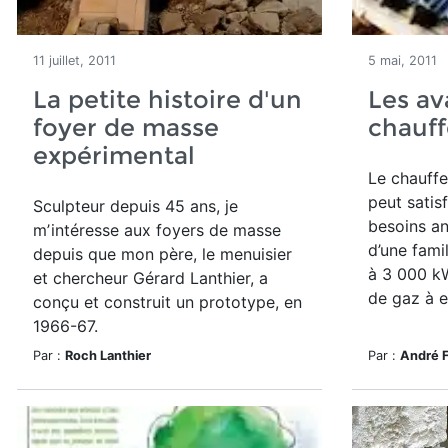
11 juillet, 2011
5 mai, 2011
La petite histoire d'un
Les av
foyer de masse
chauff
expérimental
Le chauffe
peut satis
Sculpteur depuis 45 ans, je
besoins a
mʼintéresse aux foyers de masse
d’une fami
depuis que mon père, le menuisier
à 3 000 kW
et chercheur Gérard Lanthier, a
de gaz à ef
conçu et construit un prototype, en
1966-67.
Par :
Roch Lanthier
Par :
André 