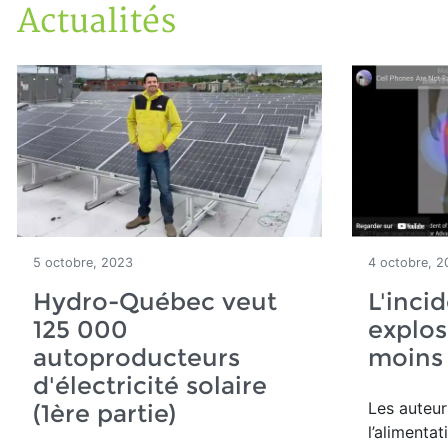
Actualités
Accueil
En kiosque!
Actualités
5 octobre, 2023
4 octobre, 2
Hydro-Québec veut
L'inci
125 000
explos
autoproducteurs
moins 
d'électricité solaire
Les auteur
(1ère partie)
l’alimentat