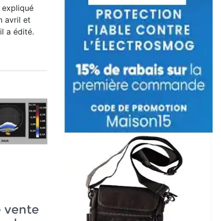
 expliqué
 avril et
l a édité.
e vente