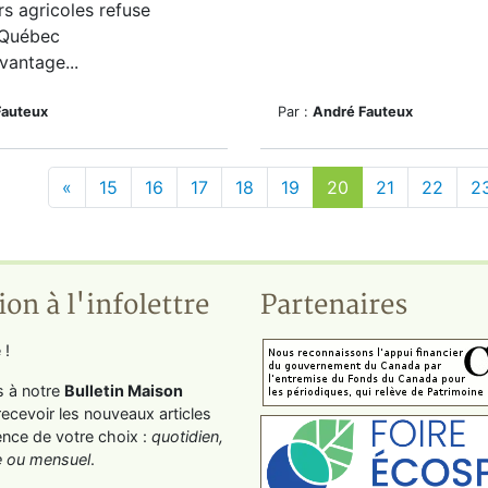
s agricoles refuse
-Québec
vantage...
Fauteux
Par :
André Fauteux
«
15
16
17
18
19
20
21
22
2
ion à l'infolettre
Partenaires
 !
s à notre
Bulletin Maison
recevoir les nouveaux articles
ence de votre choix :
quotidien,
 ou mensuel
.