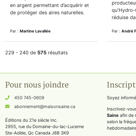
producteur
en argent permettant d’acquérir et
qu'Hydro
de protéger des aires naturelles.
réduise da
Par :
Martine Lavallée
Par :
André 
229 - 240 de
575
résultats
Pour nous joindre
Inscript
450 745-0609
Soyez informé
abonnement@maisonsaine.ca
Inscrivez-vou
Saine
afin de 
Éditions du 21e siècle Inc.
selon la fréqu
2955, rue du Domaine-du-lac-Lucerne
hebdomadaire
Ste-Adèle, Qc Canada J8B 3K9