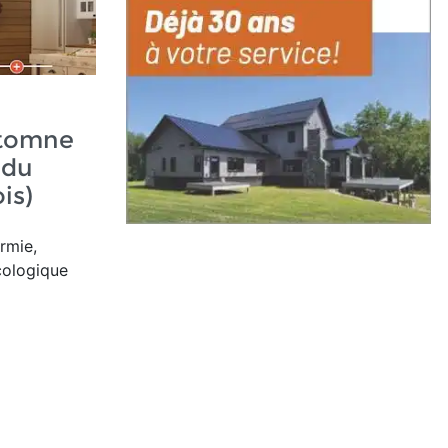
utomne
 du
is)
ermie,
écologique