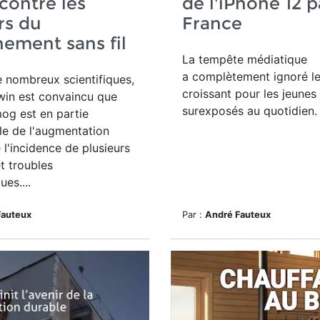
contre les
de l'iPhone 12 p
rs du
France
ement sans fil
La tempête médiatique
a complètement ignoré le
e
nombreux scientifiques,
croissant pour les jeunes
dwin est convaincu que
surexposés au quotidien.
mog est
en partie
le de l'augmentation
 l'incidence de plusieurs
t troubles
es....
Fauteux
Par :
André Fauteux