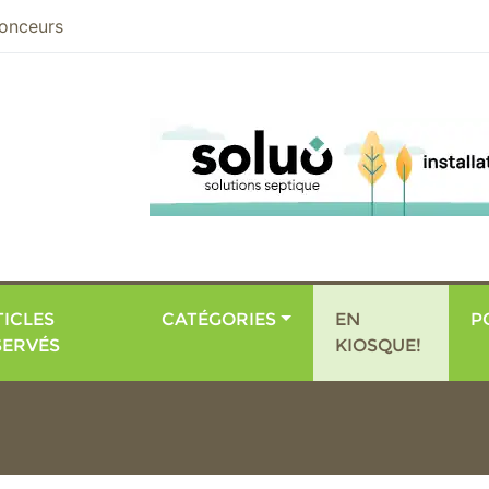
nier
onceurs
ICLES
CATÉGORIES
EN
P
SERVÉS
KIOSQUE!