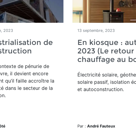
e, 2023
13 septembre, 2023
strialisation de
En kiosque : a
struction
2023 (Le retour
chauffage au bo
ontexte de pénurie de
re, il devient encore
Électricité solaire, géoth
t qu’il faille accroître la
solaire passif, isolation 
té dans le secteur de la
et autoconstruction.
on.
ôté
Par :
André Fauteux