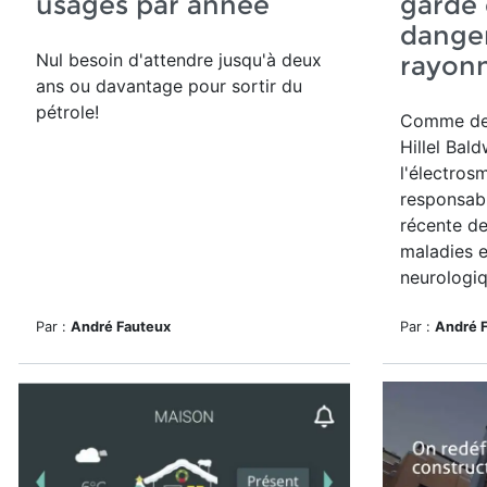
usagés par année
garde 
dange
Nul besoin d'attendre jusqu'à deux
rayonn
ans ou davantage pour sortir du
pétrole!
Comme d
Hillel Bal
l'électros
responsab
récente de
maladies e
neurologiqu
Par :
André Fauteux
Par :
André 