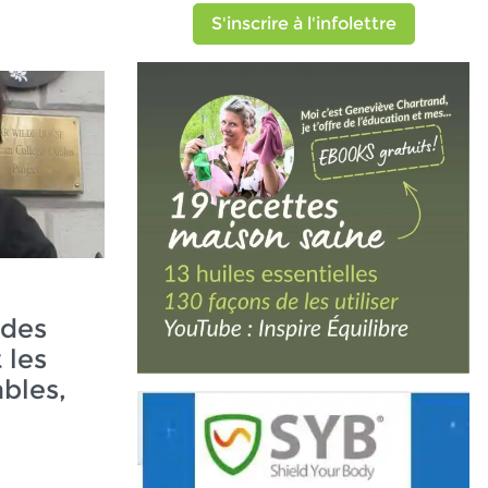
S'inscrire à l'infolettre
ndes
t les
bles,