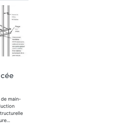
ncée
 de main-
duction
tructurelle
re...