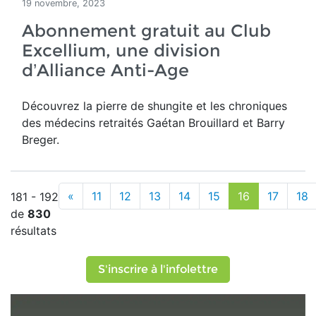
19 novembre, 2023
Abonnement gratuit au Club
Excellium, une division
d’Alliance Anti-Age
Découvrez la pierre de shungite et les chroniques
des médecins retraités Gaétan Brouillard et Barry
Breger.
«
11
12
13
14
15
16
17
18
181 - 192
de
830
résultats
S'inscrire à l'infolettre