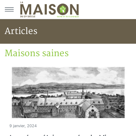
Aller au menu principal
Aller au contenu principal
Articles
Maisons saines
Accueil
Articles
Maisons saines
9 janvier, 2024