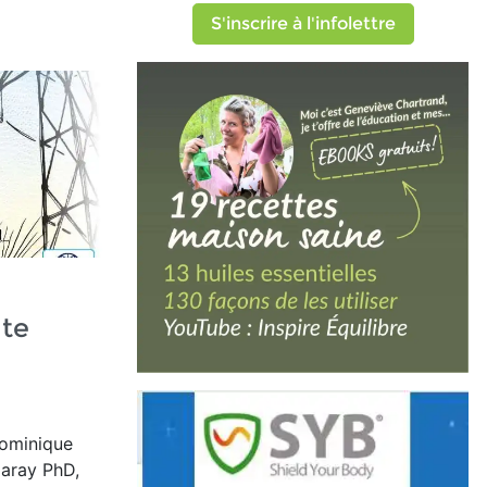
S'inscrire à l'infolettre
te
Dominique
garay PhD,