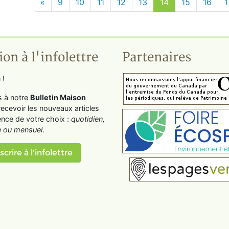
«
9
10
11
12
13
14
15
16
1
ion à l'infolettre
Partenaires
 !
s à notre
Bulletin Maison
recevoir les nouveaux articles
ence de votre choix :
quotidien,
 ou mensuel
.
scrire à l'infolettre