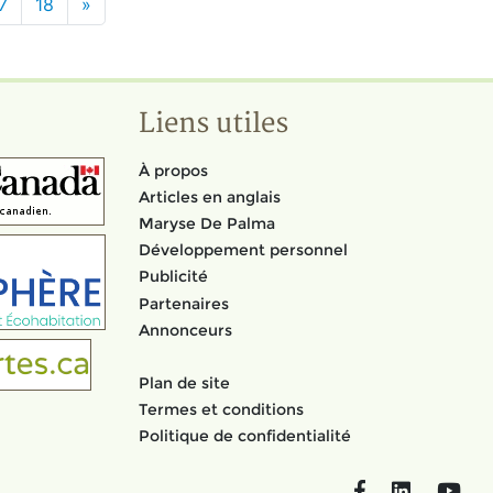
7
18
»
Liens utiles
À propos
Articles en anglais
Maryse De Palma
Développement personnel
Publicité
Partenaires
Annonceurs
Plan de site
Termes et conditions
Politique de confidentialité
Facebook
LinkedIn
You