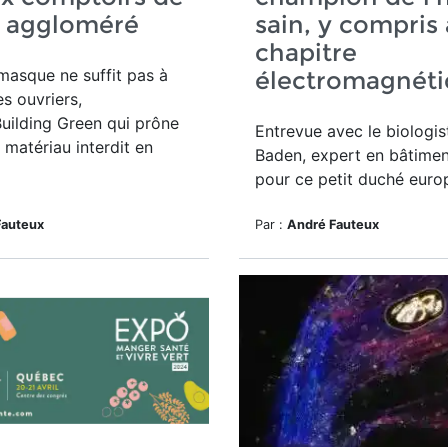
z aggloméré
sain, y compris
chapitre
masque ne suffit pas à
électromagnét
es ouvriers,
uilding Green qui prône
Entrevue avec le biologis
e matériau interdit en
Baden, expert en bâtimen
pour ce petit duché euro
Fauteux
Par :
André Fauteux