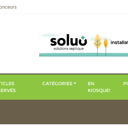
nier
onceurs
ICLES
CATÉGORIES
EN
P
SERVÉS
KIOSQUE!