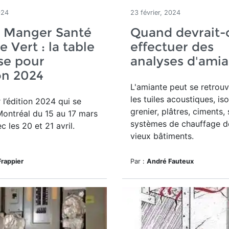
024
23 février, 2024
o Manger Santé
Quand devrait-
e Vert : la table
effectuer des
se pour
analyses d'ami
ion 2024
L'amiante peut se retrou
les tuiles acoustiques, is
l’édition 2024 qui se
grenier, plâtres, ciments, 
Montréal
du 15 au 17 mars
systèmes de chauffage d
ec
les 20 et 21 avril.
vieux bâtiments.
rappier
Par :
André Fauteux