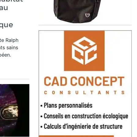
 au
ique
te Ralph
ts sains
péen.