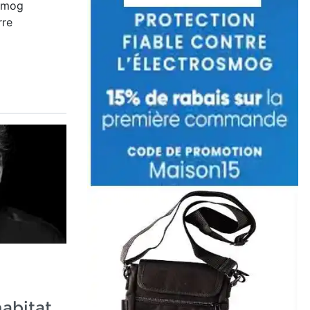
osmog
rre
abitat