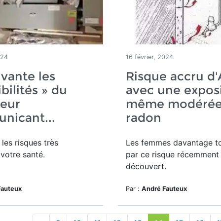
024
16 février, 2024
vante les
Risque accru d
bilités » du
avec une expos
eur
même modérée
nicant...
radon
e les risques très
Les femmes davantage t
 votre santé.
par ce risque récemment
découvert.
Fauteux
Par :
André Fauteux