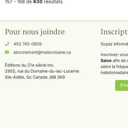
157 - 168 de
830
résultats
Pour nous joindre
Inscript
450 745-0609
Soyez informé
abonnement@maisonsaine.ca
Inscrivez-vou
Saine
afin de 
Éditions du 21e siècle Inc.
selon la fréqu
2955, rue du Domaine-du-lac-Lucerne
hebdomadaire
Ste-Adèle, Qc Canada J8B 3K9
S'in