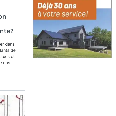
on
ante?
ver dans
olants de
stucs et
e nos