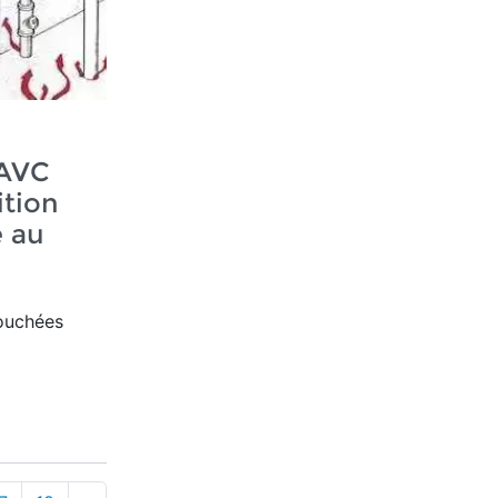
'AVC
ition
 au
ouchées