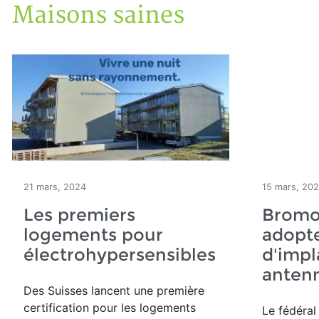
Maisons saines
Accueil
Articles
Maisons saines
21 mars, 2024
15 mars, 20
Les premiers
Bromo
logements pour
adopte
électrohypersensibles
d'impl
anten
Des Suisses lancent une première
certification pour les logements
Le fédéral