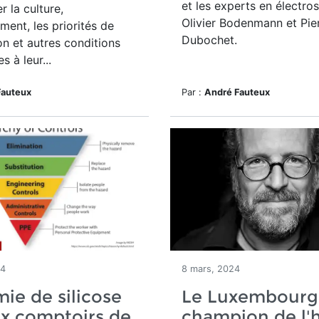
et les experts en électr
er
la culture,
Olivier Bodenmann et Pie
ment, les priorités de
Dubochet.
ion et autres conditions
s à leur...
Fauteux
Par :
André Fauteux
24
8 mars, 2024
ie de silicose
Le Luxembourg
ux comptoirs de
champion de l'h