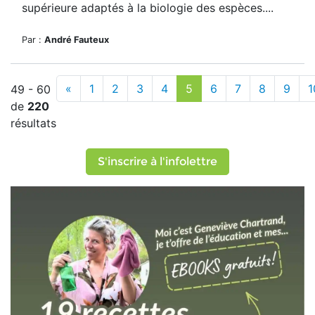
supérieure adaptés à la biologie des espèces....
Par :
André Fauteux
«
1
2
3
4
5
6
7
8
9
1
49 - 60
de
220
résultats
S'inscrire à l'infolettre