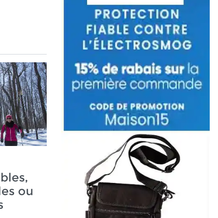
ables,
les ou
s