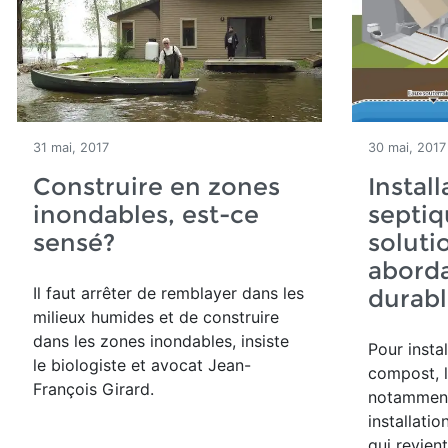
31 mai, 2017
30 mai, 2017
Construire en zones
Install
inondables, est-ce
septiq
sensé?
soluti
aborda
Il faut arrêter de remblayer dans les
durabl
milieux humides et de construire
dans les zones inondables, insiste
Pour instal
le biologiste et avocat Jean-
compost, l
François Girard.
notamment
installatio
qui revien