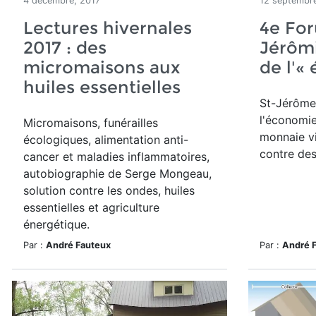
4 décembre, 2017
12 septembre
Lectures hivernales
4e For
2017 : des
Jérôm
micromaisons aux
de l'«
huiles essentielles
St-Jérôme
l'économie
Micromaisons, funérailles
monnaie vi
écologiques, alimentation anti-
contre des
cancer et maladies inflammatoires,
autobiographie de Serge Mongeau,
solution contre les ondes, huiles
essentielles et agriculture
énergétique.
Par :
André Fauteux
Par :
André 