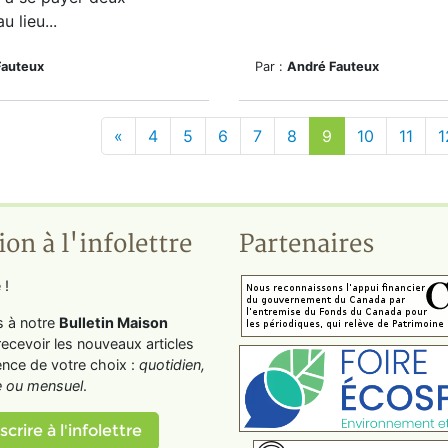
 lieu...
Fauteux
Par :
André Fauteux
«
4
5
6
7
8
9
10
11
1
ion à l'infolettre
Partenaires
 !
s à notre
Bulletin Maison
recevoir les nouveaux articles
ence de votre choix :
quotidien,
 ou mensuel
.
scrire à l'infolettre