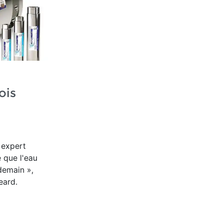
ois
 expert
 que l'eau
ndemain »,
eard.