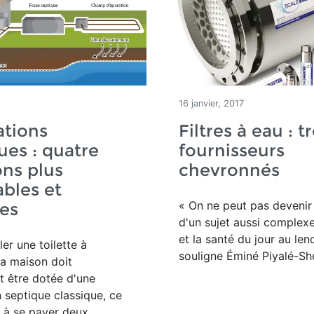
16 janvier, 2017
ations
Filtres à eau : tr
ues : quatre
fournisseurs
ons plus
chevronnés
bles et
« On ne peut pas devenir
es
d'un sujet aussi complexe
et la santé du jour au le
ler une toilette à
souligne Éminé Piyalé-Sh
a maison doit
 être dotée d'une
n septique classique, ce
t à se payer deux