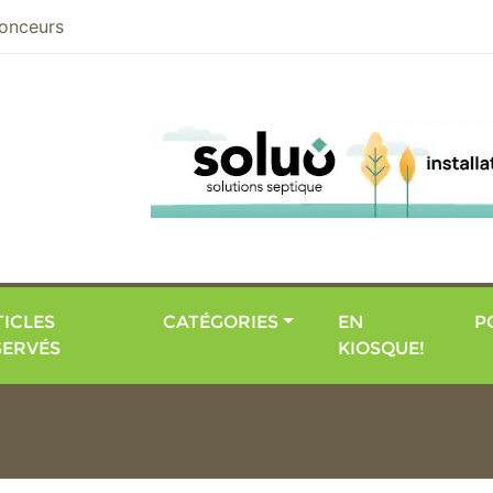
nier
onceurs
ICLES
CATÉGORIES
EN
P
SERVÉS
KIOSQUE!