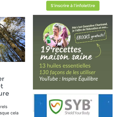
S'inscrire à l'infolettre
er
t
ure
rels
rsque cela