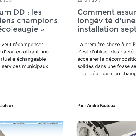
, 2017
28 juin, 2017
um DD : les
Comment assure
iens champions
longévité d'une
 écoleaugie »
installation sep
 veut récompenser
La première chose à ne P
 d'eau en offrant une
c'est d'utiliser des bacté
rtuelle échangeable
accélérer la décompositi
 services municipaux.
solides dans une fosse s
pour débloquer un champ.
Fauteux
Par :
André Fauteux