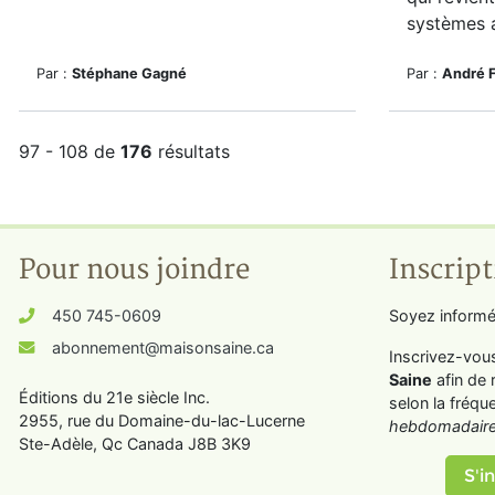
systèmes au
Par :
Stéphane Gagné
Par :
André 
97 - 108 de
176
résultats
Pour nous joindre
Inscript
450 745-0609
Soyez informé
abonnement@maisonsaine.ca
Inscrivez-vou
Saine
afin de 
Éditions du 21e siècle Inc.
selon la fréqu
2955, rue du Domaine-du-lac-Lucerne
hebdomadaire
Ste-Adèle, Qc Canada J8B 3K9
S'in