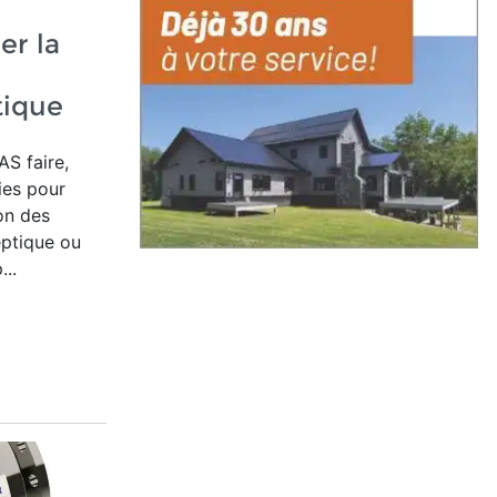
r la
tique
AS faire,
ries pour
on des
eptique ou
..