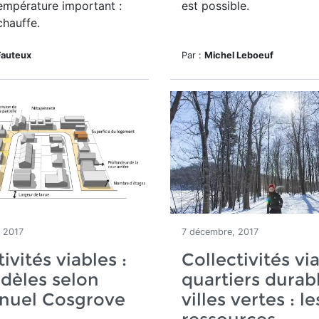
empérature important :
est possible.
chauffe.
Fauteux
Par :
Michel Leboeuf
 2017
7 décembre, 2017
ivités viables :
Collectivités vi
dèles selon
quartiers durab
uel Cosgrove
villes vertes : le