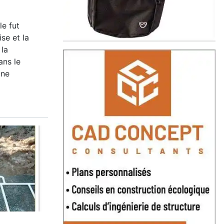
le fut
se et la
 la
ans le
ine