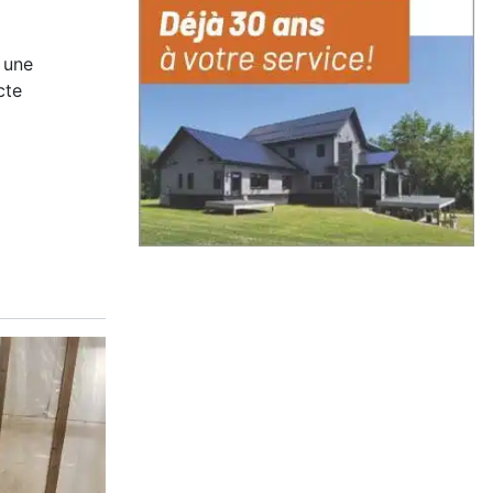
n une
cte