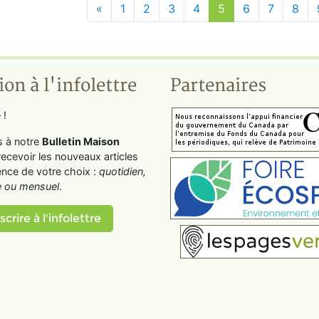
«
1
2
3
4
5
6
7
8
ion à l'infolettre
Partenaires
 !
s à notre
Bulletin Maison
recevoir les nouveaux articles
ence de votre choix :
quotidien,
 ou mensuel
.
scrire à l'infolettre