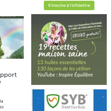
S'inscrire à l'infolettre
apport
é
la
tir