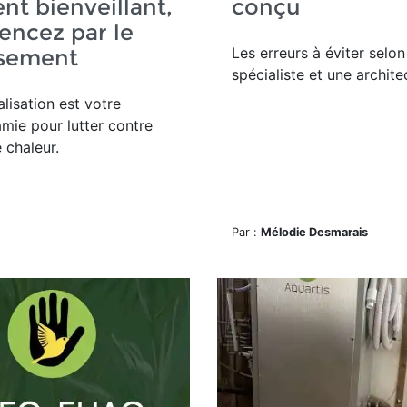
nt bienveillant,
conçu
ncez par le
Les erreurs à éviter selo
ssement
spécialiste et une archite
alisation est votre
amie pour lutter contre
e chaleur.
Par :
Mélodie Desmarais