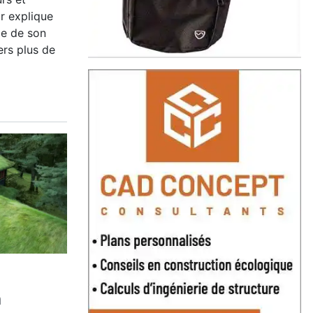
r explique
lle de son
ers plus de
n