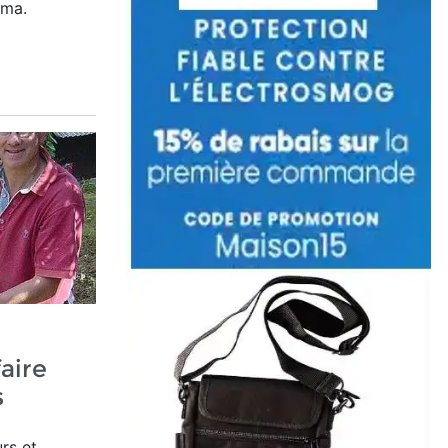
ama.
aire
s
rs et