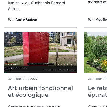
monarque.
lumineux du Québécois Bernard
Anton.
Par :
André Fauteux
Par :
Meg Se
30 septembre, 2022
26 septembr
Art urbain fonctionnel
Le ret
et écologique
épura
Cette structure que l'on peut
C'est le s