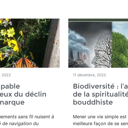
, 2022
11 décembre, 2022
upable
Biodiversité : l’
ieux du déclin
de la spiritualit
narque
bouddhiste
ements sans fil nuisent à
Mener une vie simple est 
é de navigation du
meilleure façon de se sen