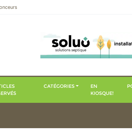
nier
onceurs
ICLES
CATÉGORIES
EN
P
SERVÉS
KIOSQUE!