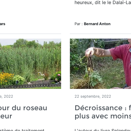
heureux, dit le le Dalaï-L
ars
Par :
Bernard Anton
e, 2022
22 septembre, 2022
our du roseau
Décroissance : f
teur
plus avec moin
ystème de traitement
L'a
uteur du livre
Splendeu