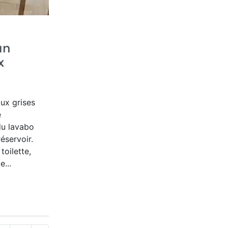
un
x
ux grises
e
du lavabo
éservoir.
toilette,
e...