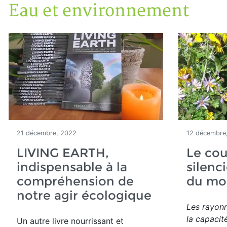
Eau et environnement
Accueil
Articles
Eau et environnement
21 décembre, 2022
12 décembre
LIVING EARTH,
Le co
indispensable à la
silenc
compréhension de
du mo
notre agir écologique
Les rayonn
la capacit
Un autre livre nourrissant et