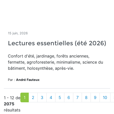
15 juin, 2026
Lectures essentielles (été 2026)
Confort d'été, jardinage, forêts anciennes,
fermette, agroforesterie, minimalisme, science du
bâtiment, holosynthèse, après-vie.
Par :
André Fauteux
1
2
3
4
5
6
7
8
9
10
1 - 12 de
2075
résultats