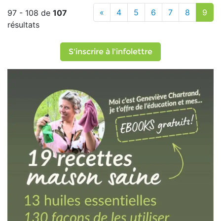
«
4
5
6
7
8
9
97 - 108 de
107
résultats
S'inscrire à l'infolettre