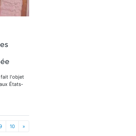
les
lée
fait l'objet
aux États-
9
10
»