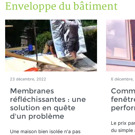
Enveloppe du bâtiment
Accueil
Articles
Construction verte
Enveloppe du bâtiment
23 décembre, 2022
6 décembre,
Membranes
Comme
réfléchissantes : une
fenêtr
solution en quête
perfor
d'un problème
Le prix pa
du simple 
Une maison bien isolée n'a pas