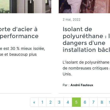
2 mai, 2022
rte d'acier à
Isolant de
 performance
polyuréthane : 
dangers d’une
e est 30 % mieux isolée,
installation bâc
se et beaucoup plus
L'isolant de polyuréthane 
de nombreuses critiques 
Unis.
Par :
André Fauteux
«
1
2
3
4
5
6
7
8