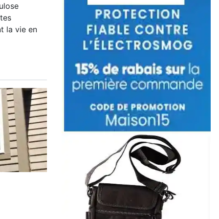
lulose
ntes
 la vie en