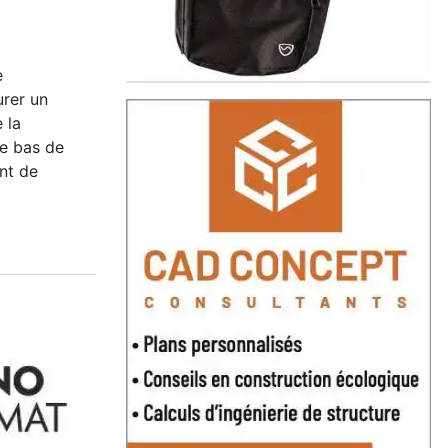
e
rer un
 la
le bas de
nt de