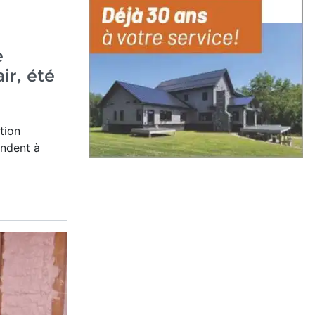
e
air, été
tion
ndent à