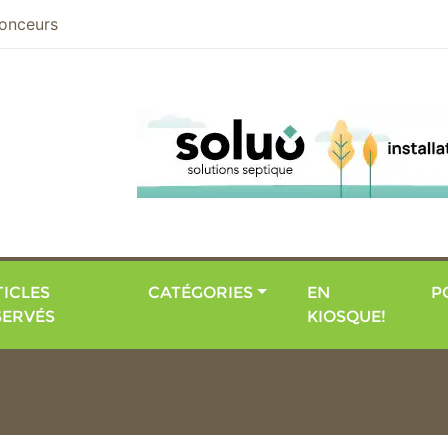
nier
onceurs
ICLES
CATÉGORIES
EN
P
SERVÉS
KIOSQUE!