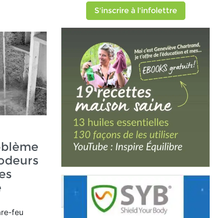
S'inscrire à l'infolettre
oblème
 odeurs
es
e
re-feu