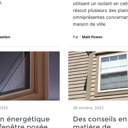
.
utilisant un isolant en cel
résout plusieurs des plai
omniprésentes concernant
maison de ville.
astien
Par :
Matt Power
 2022
28 octobre, 2022
an énergétique
Des conseils en
fenêtre posée
matière de